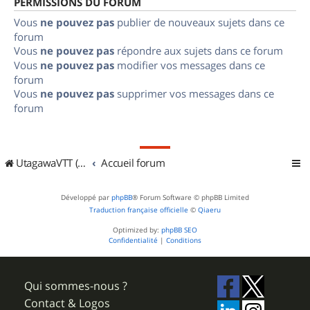
PERMISSIONS DU FORUM
Vous
ne pouvez pas
publier de nouveaux sujets dans ce
forum
Vous
ne pouvez pas
répondre aux sujets dans ce forum
Vous
ne pouvez pas
modifier vos messages dans ce
forum
Vous
ne pouvez pas
supprimer vos messages dans ce
forum
UtagawaVTT (Randos VTT et VTTAE avec traces GPS)
Accueil forum
Développé par
phpBB
® Forum Software © phpBB Limited
Traduction française officielle
©
Qiaeru
Optimized by:
phpBB SEO
Confidentialité
|
Conditions
Qui sommes-nous ?
Contact & Logos