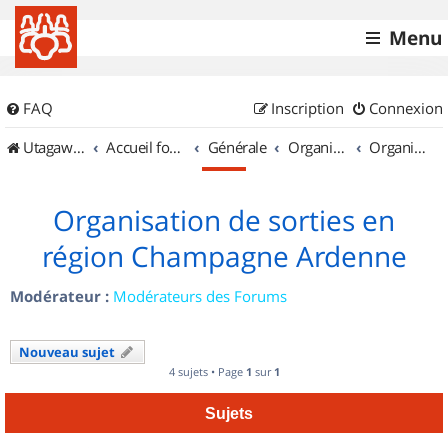
Menu
FAQ
Inscription
Connexion
UtagawaVTT (Randos VTT et VTTAE avec traces GPS)
Accueil forum
Générale
Organisation de sorties & Recherche de partenaires
Organisation de sorties en région Champagne Ardenne
Organisation de sorties en
région Champagne Ardenne
Modérateur :
Modérateurs des Forums
Nouveau sujet
4 sujets • Page
1
sur
1
Sujets