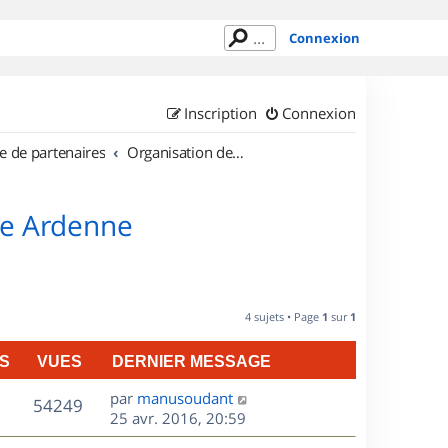
Connexion
Inscription
Connexion
e de partenaires
Organisation de sorties en région Champagne Ardenne
ne Ardenne
4 sujets • Page
1
sur
1
S
VUES
DERNIER MESSAGE
D
par
manusoudant
V
54249
e
25 avr. 2016, 20:59
r
u