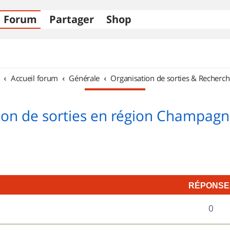
Forum
Partager
Shop
Accueil forum
Générale
Organisation de sorties & Recherch
ion de sorties en région Champag
RÉPONSE
R
0
é