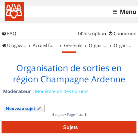
Menu
FAQ
Inscription
Connexion
UtagawaVTT (Randos VTT et VTTAE avec traces GPS)
Accueil forum
Générale
Organisation de sorties & Recherche de partenaires
Organisation de sorties en région Champagne Ardenne
Organisation de sorties en
région Champagne Ardenne
Modérateur :
Modérateurs des Forums
Nouveau sujet
4 sujets • Page
1
sur
1
Sujets