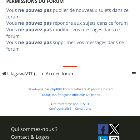
PERMISSIONS DU FORUM
Vous
ne pouvez pas
publier de nouveaux sujets dans ce
forum
Vous
ne pouvez pas
répondre aux sujets dans ce forum
Vous
ne pouvez pas
modifier vos messages dans ce
forum
Vous
ne pouvez pas
supprimer vos messages dans ce
forum
UtagawaVTT (Randos VTT et VTTAE avec traces GPS)
Accueil forum
Développé par
phpBB
® Forum Software © phpBB Limited
Traduction française officielle
©
Qiaeru
Optimized by:
phpBB SEO
Confidentialité
|
Conditions
Qui sommes-nous ?
Contact & Logos