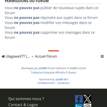
PERMISSIONS DU FORUM
Vous
ne pouvez pas
publier de nouveaux sujets dans ce
forum
Vous
ne pouvez pas
répondre aux sujets dans ce forum
Vous
ne pouvez pas
modifier vos messages dans ce
forum
Vous
ne pouvez pas
supprimer vos messages dans ce
forum
UtagawaVTT (Randos VTT et VTTAE avec traces GPS)
Accueil forum
Développé par
phpBB
® Forum Software © phpBB Limited
Traduction française officielle
©
Qiaeru
Optimized by:
phpBB SEO
Confidentialité
|
Conditions
Qui sommes-nous ?
Contact & Logos