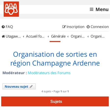
Menu
FAQ
Inscription
Connexion
UtagawaVTT (Randos VTT et VTTAE avec traces GPS)
Accueil forum
Générale
Organisation de sorties & Recherche de partenaires
Organisation de sorties en région Champagne Ardenne
Organisation de sorties en
région Champagne Ardenne
Modérateur :
Modérateurs des Forums
Nouveau sujet
4 sujets • Page
1
sur
1
Sujets