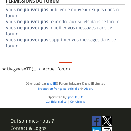
PERMISSIONS DU FORUM
Vous
ne pouvez pas
publier de nouveaux sujets dans ce
forum
Vous
ne pouvez pas
répondre aux sujets dans ce forum
Vous
ne pouvez pas
modifier vos messages dans ce
forum
Vous
ne pouvez pas
supprimer vos messages dans ce
forum
UtagawaVTT (Randos VTT et VTTAE avec traces GPS)
Accueil forum
Développé par
phpBB
® Forum Software © phpBB Limited
Traduction française officielle
©
Qiaeru
Optimized by:
phpBB SEO
Confidentialité
|
Conditions
Qui sommes-nous ?
Contact & Logos