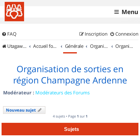
Menu
FAQ
Inscription
Connexion
UtagawaVTT (Randos VTT et VTTAE avec traces GPS)
Accueil forum
Générale
Organisation de sorties & Recherche de partenaires
Organisation de sorties en région Champagne Ardenne
Organisation de sorties en
région Champagne Ardenne
Modérateur :
Modérateurs des Forums
Nouveau sujet
4 sujets • Page
1
sur
1
Sujets