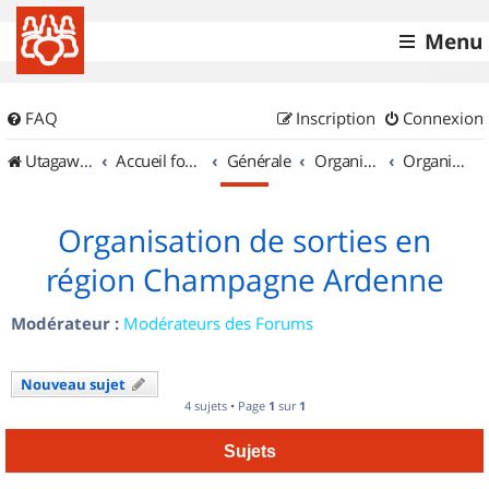
Menu
FAQ
Inscription
Connexion
UtagawaVTT (Randos VTT et VTTAE avec traces GPS)
Accueil forum
Générale
Organisation de sorties & Recherche de partenaires
Organisation de sorties en région Champagne Ardenne
Organisation de sorties en
région Champagne Ardenne
Modérateur :
Modérateurs des Forums
Nouveau sujet
4 sujets • Page
1
sur
1
Sujets