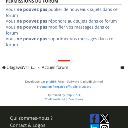
PERMISSIONS DU FORUM
Vous
ne pouvez pas
publier de nouveaux sujets dans ce
forum
Vous
ne pouvez pas
répondre aux sujets dans ce forum
Vous
ne pouvez pas
modifier vos messages dans ce
forum
Vous
ne pouvez pas
supprimer vos messages dans ce
forum
UtagawaVTT (Randos VTT et VTTAE avec traces GPS)
Accueil forum
Développé par
phpBB
® Forum Software © phpBB Limited
Traduction française officielle
©
Qiaeru
Optimized by:
phpBB SEO
Confidentialité
|
Conditions
Qui sommes-nous ?
Contact & Logos