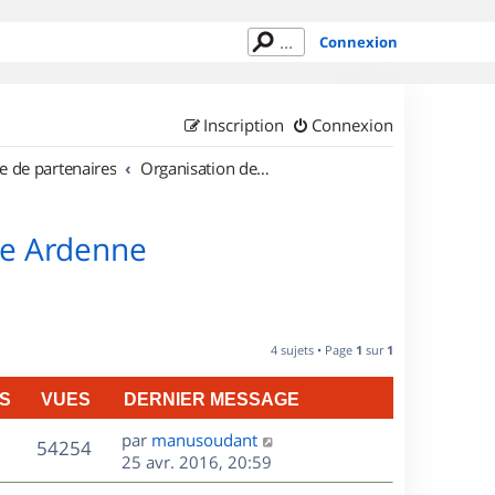
Connexion
Inscription
Connexion
e de partenaires
Organisation de sorties en région Champagne Ardenne
ne Ardenne
4 sujets • Page
1
sur
1
S
VUES
DERNIER MESSAGE
D
par
manusoudant
V
54254
e
25 avr. 2016, 20:59
r
u