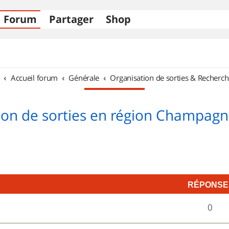
Forum
Partager
Shop
Accueil forum
Générale
Organisation de sorties & Recherch
ion de sorties en région Champag
RÉPONSE
R
0
é