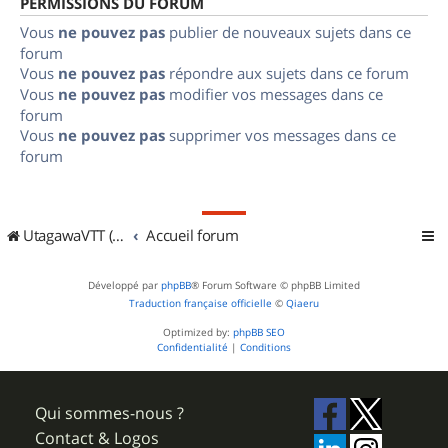
PERMISSIONS DU FORUM
Vous
ne pouvez pas
publier de nouveaux sujets dans ce
forum
Vous
ne pouvez pas
répondre aux sujets dans ce forum
Vous
ne pouvez pas
modifier vos messages dans ce
forum
Vous
ne pouvez pas
supprimer vos messages dans ce
forum
UtagawaVTT (Randos VTT et VTTAE avec traces GPS)
Accueil forum
Développé par
phpBB
® Forum Software © phpBB Limited
Traduction française officielle
©
Qiaeru
Optimized by:
phpBB SEO
Confidentialité
|
Conditions
Qui sommes-nous ?
Contact & Logos