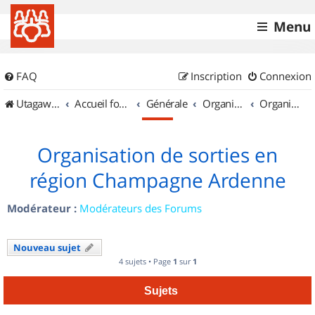
Menu
FAQ
Inscription
Connexion
UtagawaVTT (Randos VTT et VTTAE avec traces GPS)
Accueil forum
Générale
Organisation de sorties & Recherche de partenaires
Organisation de sorties en région Champagne Ardenne
Organisation de sorties en
région Champagne Ardenne
Modérateur :
Modérateurs des Forums
Nouveau sujet
4 sujets • Page
1
sur
1
Sujets