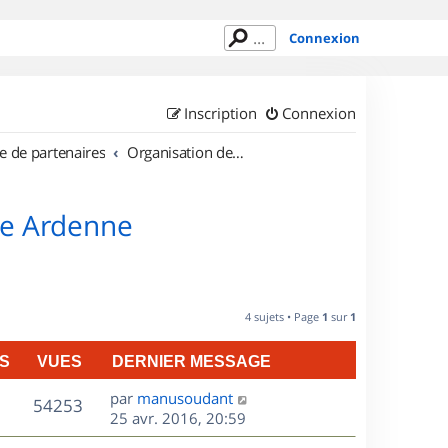
Connexion
Inscription
Connexion
e de partenaires
Organisation de sorties en région Champagne Ardenne
ne Ardenne
4 sujets • Page
1
sur
1
S
VUES
DERNIER MESSAGE
D
par
manusoudant
V
54253
e
25 avr. 2016, 20:59
r
u