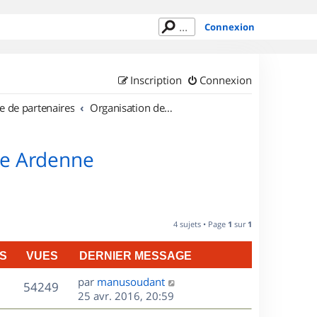
Connexion
Inscription
Connexion
e de partenaires
Organisation de sorties en région Champagne Ardenne
ne Ardenne
4 sujets • Page
1
sur
1
S
VUES
DERNIER MESSAGE
D
par
manusoudant
V
54249
e
25 avr. 2016, 20:59
r
u