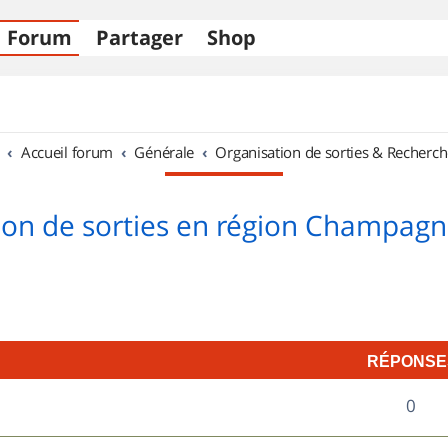
Forum
Partager
Shop
Accueil forum
Générale
Organisation de sorties & Recherch
ion de sorties en région Champag
RÉPONSE
R
0
é