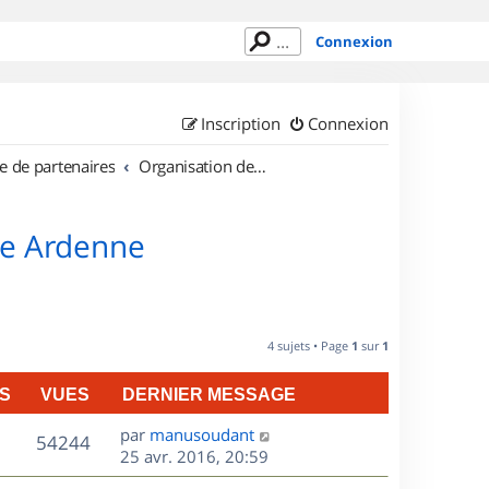
Connexion
Inscription
Connexion
e de partenaires
Organisation de sorties en région Champagne Ardenne
ne Ardenne
4 sujets • Page
1
sur
1
S
VUES
DERNIER MESSAGE
D
par
manusoudant
V
54244
e
25 avr. 2016, 20:59
r
u