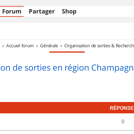
Forum
Partager
Shop
Accueil forum
Générale
Organisation de sorties & Recherch
ion de sorties en région Champag
RÉPONSE
R
0
é