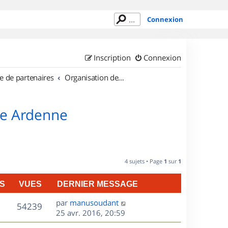
Connexion
Inscription
Connexion
e de partenaires
Organisation de sorties en région Champagne Ardenne
ne Ardenne
4 sujets • Page
1
sur
1
S
VUES
DERNIER MESSAGE
D
par
manusoudant
V
54239
e
25 avr. 2016, 20:59
r
u