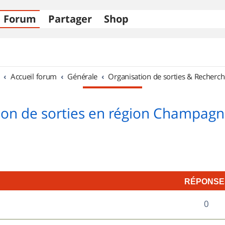
Forum
Partager
Shop
Accueil forum
Générale
Organisation de sorties & Recherch
ion de sorties en région Champag
RÉPONSE
R
0
é