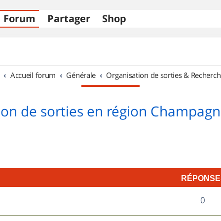
Forum
Partager
Shop
Accueil forum
Générale
Organisation de sorties & Recherch
ion de sorties en région Champag
RÉPONSE
R
0
é