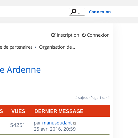
Connexion
Inscription
Connexion
e de partenaires
Organisation de sorties en région Champagne Ardenne
ne Ardenne
4 sujets • Page
1
sur
1
S
VUES
DERNIER MESSAGE
D
par
manusoudant
V
54251
e
25 avr. 2016, 20:59
r
u