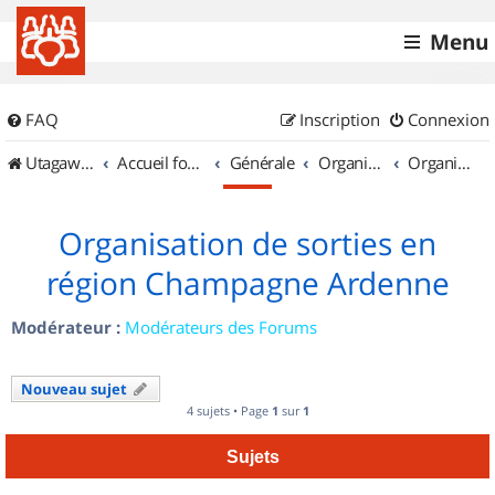
Menu
FAQ
Inscription
Connexion
UtagawaVTT (Randos VTT et VTTAE avec traces GPS)
Accueil forum
Générale
Organisation de sorties & Recherche de partenaires
Organisation de sorties en région Champagne Ardenne
Organisation de sorties en
région Champagne Ardenne
Modérateur :
Modérateurs des Forums
Nouveau sujet
4 sujets • Page
1
sur
1
Sujets