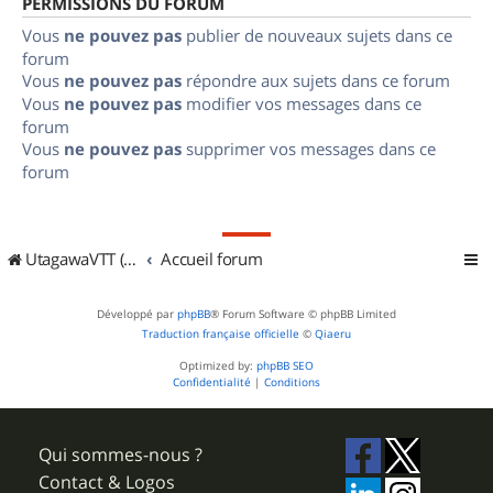
PERMISSIONS DU FORUM
Vous
ne pouvez pas
publier de nouveaux sujets dans ce
forum
Vous
ne pouvez pas
répondre aux sujets dans ce forum
Vous
ne pouvez pas
modifier vos messages dans ce
forum
Vous
ne pouvez pas
supprimer vos messages dans ce
forum
UtagawaVTT (Randos VTT et VTTAE avec traces GPS)
Accueil forum
Développé par
phpBB
® Forum Software © phpBB Limited
Traduction française officielle
©
Qiaeru
Optimized by:
phpBB SEO
Confidentialité
|
Conditions
Qui sommes-nous ?
Contact & Logos