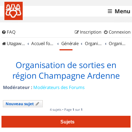
Menu
FAQ
Inscription
Connexion
UtagawaVTT (Randos VTT et VTTAE avec traces GPS)
Accueil forum
Générale
Organisation de sorties & Recherche de partenaires
Organisation de sorties en région Champagne Ardenne
Organisation de sorties en
région Champagne Ardenne
Modérateur :
Modérateurs des Forums
Nouveau sujet
4 sujets • Page
1
sur
1
Sujets