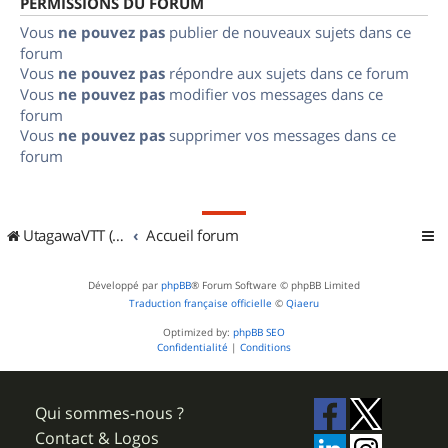
PERMISSIONS DU FORUM
Vous
ne pouvez pas
publier de nouveaux sujets dans ce
forum
Vous
ne pouvez pas
répondre aux sujets dans ce forum
Vous
ne pouvez pas
modifier vos messages dans ce
forum
Vous
ne pouvez pas
supprimer vos messages dans ce
forum
UtagawaVTT (Randos VTT et VTTAE avec traces GPS)
Accueil forum
Développé par
phpBB
® Forum Software © phpBB Limited
Traduction française officielle
©
Qiaeru
Optimized by:
phpBB SEO
Confidentialité
|
Conditions
Qui sommes-nous ?
Contact & Logos