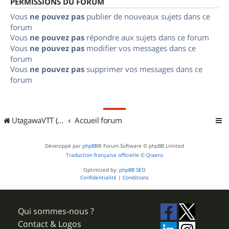
PERMISSIONS DU FORUM
Vous
ne pouvez pas
publier de nouveaux sujets dans ce
forum
Vous
ne pouvez pas
répondre aux sujets dans ce forum
Vous
ne pouvez pas
modifier vos messages dans ce
forum
Vous
ne pouvez pas
supprimer vos messages dans ce
forum
UtagawaVTT (Randos VTT et VTTAE avec traces GPS)
Accueil forum
Développé par
phpBB
® Forum Software © phpBB Limited
Traduction française officielle
©
Qiaeru
Optimized by:
phpBB SEO
Confidentialité
|
Conditions
Qui sommes-nous ?
Contact & Logos