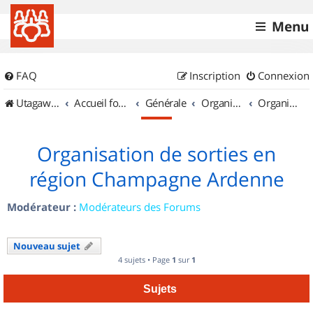
Menu
FAQ
Inscription
Connexion
UtagawaVTT (Randos VTT et VTTAE avec traces GPS)
Accueil forum
Générale
Organisation de sorties & Recherche de partenaires
Organisation de sorties en région Champagne Ardenne
Organisation de sorties en
région Champagne Ardenne
Modérateur :
Modérateurs des Forums
Nouveau sujet
4 sujets • Page
1
sur
1
Sujets