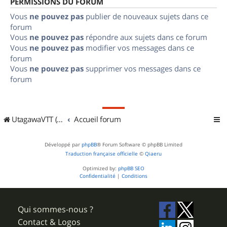
PERMISSIONS DU FORUM
Vous
ne pouvez pas
publier de nouveaux sujets dans ce
forum
Vous
ne pouvez pas
répondre aux sujets dans ce forum
Vous
ne pouvez pas
modifier vos messages dans ce
forum
Vous
ne pouvez pas
supprimer vos messages dans ce
forum
UtagawaVTT (Randos VTT et VTTAE avec traces GPS)
Accueil forum
Développé par
phpBB
® Forum Software © phpBB Limited
Traduction française officielle
©
Qiaeru
Optimized by:
phpBB SEO
Confidentialité
|
Conditions
Qui sommes-nous ?
Contact & Logos