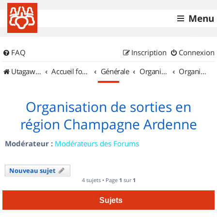
Menu
FAQ
Inscription
Connexion
UtagawaVTT (Randos VTT et VTTAE avec traces GPS)
Accueil forum
Générale
Organisation de sorties & Recherche de partenaires
Organisation de sorties en région Champagne Ardenne
Organisation de sorties en
région Champagne Ardenne
Modérateur :
Modérateurs des Forums
Nouveau sujet
4 sujets • Page
1
sur
1
Sujets