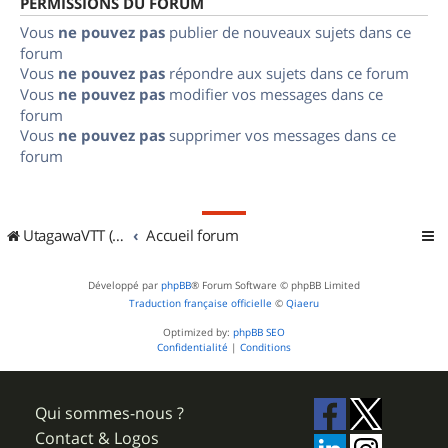
PERMISSIONS DU FORUM
Vous
ne pouvez pas
publier de nouveaux sujets dans ce
forum
Vous
ne pouvez pas
répondre aux sujets dans ce forum
Vous
ne pouvez pas
modifier vos messages dans ce
forum
Vous
ne pouvez pas
supprimer vos messages dans ce
forum
UtagawaVTT (Randos VTT et VTTAE avec traces GPS)
Accueil forum
Développé par
phpBB
® Forum Software © phpBB Limited
Traduction française officielle
©
Qiaeru
Optimized by:
phpBB SEO
Confidentialité
|
Conditions
Qui sommes-nous ?
Contact & Logos