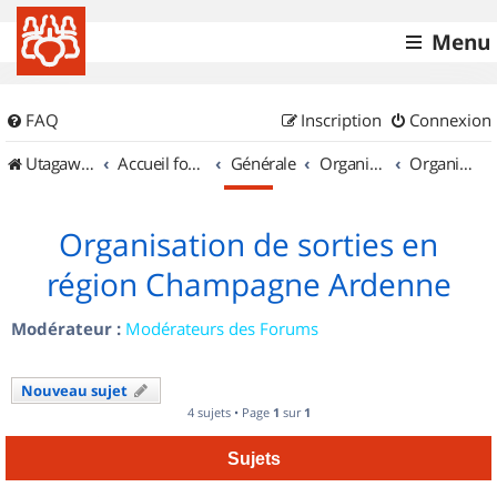
Menu
FAQ
Inscription
Connexion
UtagawaVTT (Randos VTT et VTTAE avec traces GPS)
Accueil forum
Générale
Organisation de sorties & Recherche de partenaires
Organisation de sorties en région Champagne Ardenne
Organisation de sorties en
région Champagne Ardenne
Modérateur :
Modérateurs des Forums
Nouveau sujet
4 sujets • Page
1
sur
1
Sujets