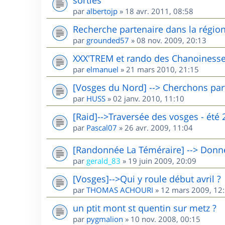
par
albertojp
»
18 avr. 2011, 08:58
Recherche partenaire dans la région 
par
grounded57
»
08 nov. 2009, 20:13
XXX'TREM et rando des Chanoinesse
par
elmanuel
»
21 mars 2010, 21:15
[Vosges du Nord] --> Cherchons par
par
HUSS
»
02 janv. 2010, 11:10
[Raid]-->Traversée des vosges - été 
par
Pascal07
»
26 avr. 2009, 11:04
[Randonnée La Téméraire] --> Donne 
par
gerald_83
»
19 juin 2009, 20:09
[Vosges]-->Qui y roule début avril ?
par
THOMAS ACHOURI
»
12 mars 2009, 12
un ptit mont st quentin sur metz ?
par
pygmalion
»
10 nov. 2008, 00:15