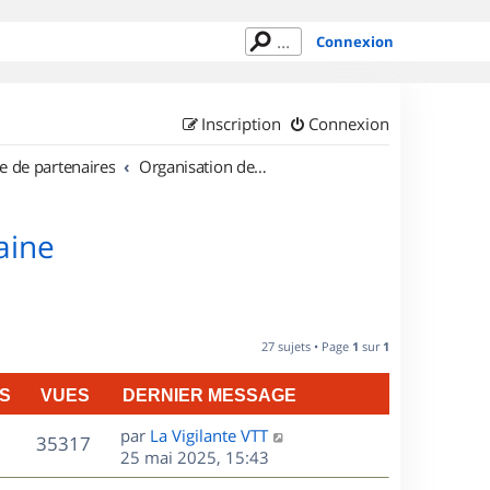
Connexion
Inscription
Connexion
e de partenaires
Organisation de sorties en région Lorraine
aine
27 sujets • Page
1
sur
1
S
VUES
DERNIER MESSAGE
D
par
La Vigilante VTT
V
35317
e
25 mai 2025, 15:43
r
u