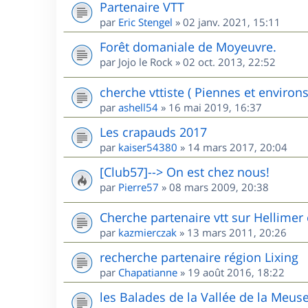
Partenaire VTT
par
Eric Stengel
»
02 janv. 2021, 15:11
Forêt domaniale de Moyeuvre.
par
Jojo le Rock
»
02 oct. 2013, 22:52
cherche vttiste ( Piennes et environs
par
ashell54
»
16 mai 2019, 16:37
Les crapauds 2017
par
kaiser54380
»
14 mars 2017, 20:04
[Club57]--> On est chez nous!
par
Pierre57
»
08 mars 2009, 20:38
Cherche partenaire vtt sur Hellimer 
par
kazmierczak
»
13 mars 2011, 20:26
recherche partenaire région Lixing
par
Chapatianne
»
19 août 2016, 18:22
les Balades de la Vallée de la Meus