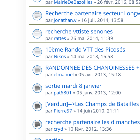
par
MairieDeBazoilles
»
26 févr. 2016, 08:5
Recherche partenaire secteur Long
par
jonathan.v
»
16 juil. 2014, 13:58
recherche vttiste senones
par
rattes
»
26 mai 2014, 11:39
10ème Rando VTT des Picosés
par
Nikos
»
14 mai 2013, 16:58
RANDONNEE DES CHANOINESSES + R
par
elmanuel
»
05 avr. 2013, 15:18
sortie mardi 8 janvier
par
pat6801
»
05 janv. 2013, 12:00
[Verdun]-->Les Champs de Batailles
par
Pierre57
»
14 juin 2010, 21:11
recherche partenaire les dimanches
par
cryd
»
10 févr. 2012, 13:36
sorties