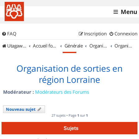
Menu
FAQ
Inscription
Connexion
UtagawaVTT (Randos VTT et VTTAE avec traces GPS)
Accueil forum
Générale
Organisation de sorties & Recherche de partenaires
Organisation de sorties en région Lorraine
Organisation de sorties en
région Lorraine
Modérateur :
Modérateurs des Forums
Nouveau sujet
27 sujets • Page
1
sur
1
Sujets