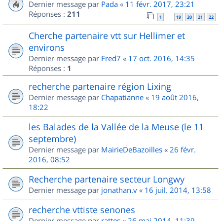
Dernier message par
Pada
«
11 févr. 2017, 23:21
Réponses :
211
1
19
20
21
22
…
Cherche partenaire vtt sur Hellimer et
environs
Dernier message par
Fred7
«
17 oct. 2016, 14:35
Réponses :
1
recherche partenaire région Lixing
Dernier message par
Chapatianne
«
19 août 2016,
18:22
les Balades de la Vallée de la Meuse (le 11
septembre)
Dernier message par
MairieDeBazoilles
«
26 févr.
2016, 08:52
Recherche partenaire secteur Longwy
Dernier message par
jonathan.v
«
16 juil. 2014, 13:58
recherche vttiste senones
Dernier message par
rattes
«
26 mai 2014, 11:39