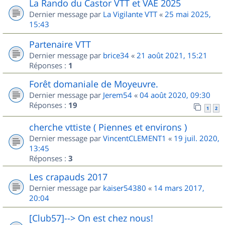
La Rando du Castor VTT et VAE 2025
Dernier message par
La Vigilante VTT
«
25 mai 2025,
15:43
Partenaire VTT
Dernier message par
brice34
«
21 août 2021, 15:21
Réponses :
1
Forêt domaniale de Moyeuvre.
Dernier message par
Jerem54
«
04 août 2020, 09:30
Réponses :
19
1
2
cherche vttiste ( Piennes et environs )
Dernier message par
VincentCLEMENT1
«
19 juil. 2020,
13:45
Réponses :
3
Les crapauds 2017
Dernier message par
kaiser54380
«
14 mars 2017,
20:04
[Club57]--> On est chez nous!