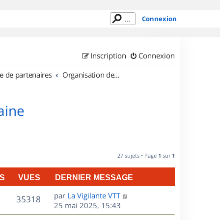
Connexion
Inscription
Connexion
e de partenaires
Organisation de sorties en région Lorraine
aine
27 sujets • Page
1
sur
1
S
VUES
DERNIER MESSAGE
D
par
La Vigilante VTT
V
35318
e
25 mai 2025, 15:43
r
u