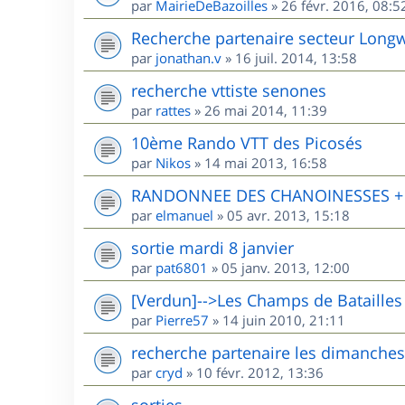
par
MairieDeBazoilles
»
26 févr. 2016, 08:5
Recherche partenaire secteur Long
par
jonathan.v
»
16 juil. 2014, 13:58
recherche vttiste senones
par
rattes
»
26 mai 2014, 11:39
10ème Rando VTT des Picosés
par
Nikos
»
14 mai 2013, 16:58
RANDONNEE DES CHANOINESSES + R
par
elmanuel
»
05 avr. 2013, 15:18
sortie mardi 8 janvier
par
pat6801
»
05 janv. 2013, 12:00
[Verdun]-->Les Champs de Batailles
par
Pierre57
»
14 juin 2010, 21:11
recherche partenaire les dimanches
par
cryd
»
10 févr. 2012, 13:36
sorties