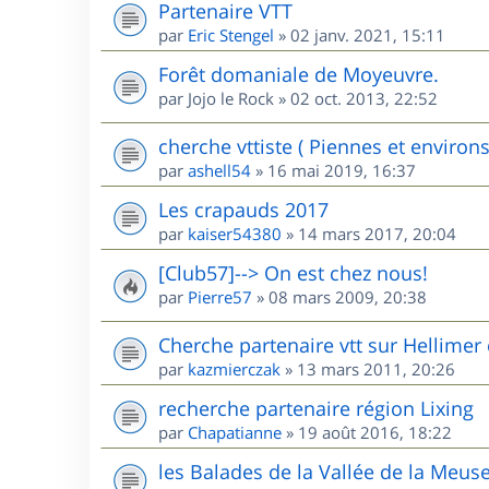
Partenaire VTT
par
Eric Stengel
»
02 janv. 2021, 15:11
Forêt domaniale de Moyeuvre.
par
Jojo le Rock
»
02 oct. 2013, 22:52
cherche vttiste ( Piennes et environs
par
ashell54
»
16 mai 2019, 16:37
Les crapauds 2017
par
kaiser54380
»
14 mars 2017, 20:04
[Club57]--> On est chez nous!
par
Pierre57
»
08 mars 2009, 20:38
Cherche partenaire vtt sur Hellimer 
par
kazmierczak
»
13 mars 2011, 20:26
recherche partenaire région Lixing
par
Chapatianne
»
19 août 2016, 18:22
les Balades de la Vallée de la Meus