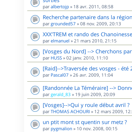
par
albertojp
»
18 avr. 2011, 08:58
Recherche partenaire dans la région 
par
grounded57
»
08 nov. 2009, 20:13
XXX'TREM et rando des Chanoinesse
par
elmanuel
»
21 mars 2010, 21:15
[Vosges du Nord] --> Cherchons par
par
HUSS
»
02 janv. 2010, 11:10
[Raid]-->Traversée des vosges - été 
par
Pascal07
»
26 avr. 2009, 11:04
[Randonnée La Téméraire] --> Donne 
par
gerald_83
»
19 juin 2009, 20:09
[Vosges]-->Qui y roule début avril ?
par
THOMAS ACHOURI
»
12 mars 2009, 12
un ptit mont st quentin sur metz ?
par
pygmalion
»
10 nov. 2008, 00:15