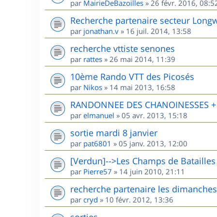
par
MairieDeBazoilles
»
26 févr. 2016, 08:5
Recherche partenaire secteur Long
par
jonathan.v
»
16 juil. 2014, 13:58
recherche vttiste senones
par
rattes
»
26 mai 2014, 11:39
10ème Rando VTT des Picosés
par
Nikos
»
14 mai 2013, 16:58
RANDONNEE DES CHANOINESSES + R
par
elmanuel
»
05 avr. 2013, 15:18
sortie mardi 8 janvier
par
pat6801
»
05 janv. 2013, 12:00
[Verdun]-->Les Champs de Batailles
par
Pierre57
»
14 juin 2010, 21:11
recherche partenaire les dimanches
par
cryd
»
10 févr. 2012, 13:36
sorties