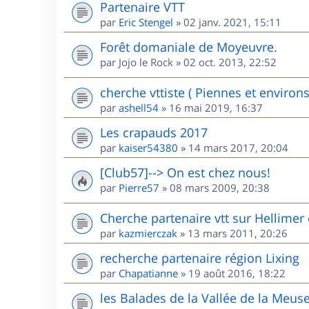
Partenaire VTT
par
Eric Stengel
»
02 janv. 2021, 15:11
Forêt domaniale de Moyeuvre.
par
Jojo le Rock
»
02 oct. 2013, 22:52
cherche vttiste ( Piennes et environs
par
ashell54
»
16 mai 2019, 16:37
Les crapauds 2017
par
kaiser54380
»
14 mars 2017, 20:04
[Club57]--> On est chez nous!
par
Pierre57
»
08 mars 2009, 20:38
Cherche partenaire vtt sur Hellimer 
par
kazmierczak
»
13 mars 2011, 20:26
recherche partenaire région Lixing
par
Chapatianne
»
19 août 2016, 18:22
les Balades de la Vallée de la Meus