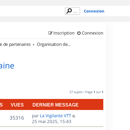
Connexion
Inscription
Connexion
e de partenaires
Organisation de sorties en région Lorraine
aine
27 sujets • Page
1
sur
1
S
VUES
DERNIER MESSAGE
D
par
La Vigilante VTT
V
35316
e
25 mai 2025, 15:43
r
u