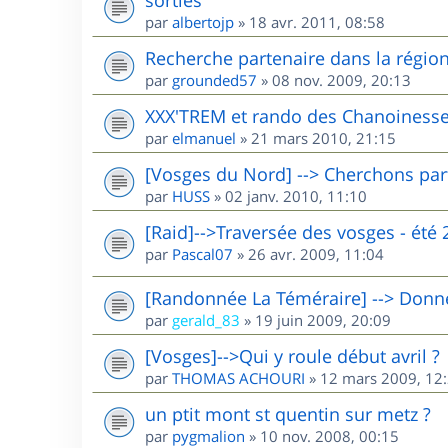
par
albertojp
»
18 avr. 2011, 08:58
Recherche partenaire dans la région 
par
grounded57
»
08 nov. 2009, 20:13
XXX'TREM et rando des Chanoinesse
par
elmanuel
»
21 mars 2010, 21:15
[Vosges du Nord] --> Cherchons par
par
HUSS
»
02 janv. 2010, 11:10
[Raid]-->Traversée des vosges - été 
par
Pascal07
»
26 avr. 2009, 11:04
[Randonnée La Téméraire] --> Donne 
par
gerald_83
»
19 juin 2009, 20:09
[Vosges]-->Qui y roule début avril ?
par
THOMAS ACHOURI
»
12 mars 2009, 12
un ptit mont st quentin sur metz ?
par
pygmalion
»
10 nov. 2008, 00:15