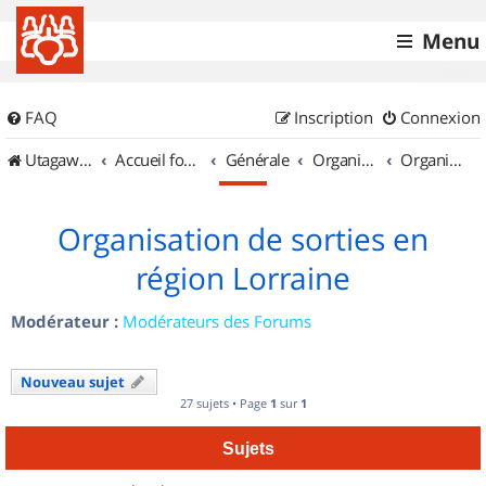
Menu
FAQ
Inscription
Connexion
UtagawaVTT (Randos VTT et VTTAE avec traces GPS)
Accueil forum
Générale
Organisation de sorties & Recherche de partenaires
Organisation de sorties en région Lorraine
Organisation de sorties en
région Lorraine
Modérateur :
Modérateurs des Forums
Nouveau sujet
27 sujets • Page
1
sur
1
Sujets