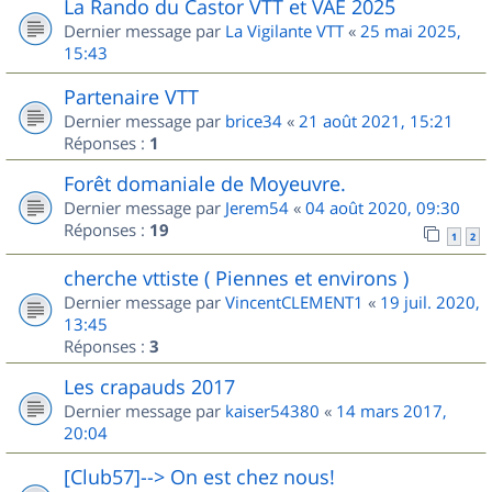
La Rando du Castor VTT et VAE 2025
Dernier message par
La Vigilante VTT
«
25 mai 2025,
15:43
Partenaire VTT
Dernier message par
brice34
«
21 août 2021, 15:21
Réponses :
1
Forêt domaniale de Moyeuvre.
Dernier message par
Jerem54
«
04 août 2020, 09:30
Réponses :
19
1
2
cherche vttiste ( Piennes et environs )
Dernier message par
VincentCLEMENT1
«
19 juil. 2020,
13:45
Réponses :
3
Les crapauds 2017
Dernier message par
kaiser54380
«
14 mars 2017,
20:04
[Club57]--> On est chez nous!