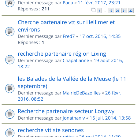
Dernier message par
Pada
«
11 févr. 2017, 23:21
Réponses :
211
1
19
20
21
22
…
Cherche partenaire vtt sur Hellimer et
environs
Dernier message par
Fred7
«
17 oct. 2016, 14:35
Réponses :
1
recherche partenaire région Lixing
Dernier message par
Chapatianne
«
19 août 2016,
18:22
les Balades de la Vallée de la Meuse (le 11
septembre)
Dernier message par
MairieDeBazoilles
«
26 févr.
2016, 08:52
Recherche partenaire secteur Longwy
Dernier message par
jonathan.v
«
16 juil. 2014, 13:58
recherche vttiste senones
Dernier message par
rattes
«
26 mai 2014, 11:39