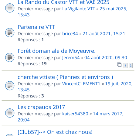
La Rando du Castor VTT et VAE 2025
Dernier message par
La Vigilante VTT
«
25 mai 2025,
15:43
Partenaire VTT
Dernier message par
brice34
«
21 août 2021, 15:21
Réponses :
1
Forêt domaniale de Moyeuvre.
Dernier message par
Jerem54
«
04 août 2020, 09:30
Réponses :
19
1
2
cherche vttiste ( Piennes et environs )
Dernier message par
VincentCLEMENT1
«
19 juil. 2020,
13:45
Réponses :
3
Les crapauds 2017
Dernier message par
kaiser54380
«
14 mars 2017,
20:04
[Club57]--> On est chez nous!