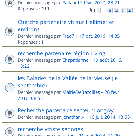
Dernier message par
Pada
«
11 févr. 2017, 23:21
Réponses :
211
1
19
20
21
22
…
Cherche partenaire vtt sur Hellimer et
environs
Dernier message par
Fred7
«
17 oct. 2016, 14:35
Réponses :
1
recherche partenaire région Lixing
Dernier message par
Chapatianne
«
19 août 2016,
18:22
les Balades de la Vallée de la Meuse (le 11
septembre)
Dernier message par
MairieDeBazoilles
«
26 févr.
2016, 08:52
Recherche partenaire secteur Longwy
Dernier message par
jonathan.v
«
16 juil. 2014, 13:58
recherche vttiste senones
Dernier message par
rattes
«
26 mai 2014, 11:39