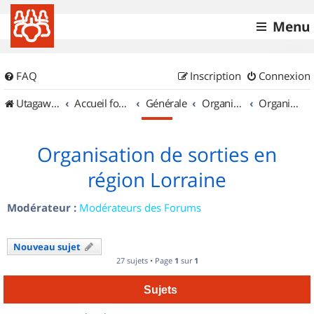
Menu
FAQ
Inscription
Connexion
UtagawaVTT (Randos VTT et VTTAE avec traces GPS)
Accueil forum
Générale
Organisation de sorties & Recherche de partenaires
Organisation de sorties en région Lorraine
Organisation de sorties en
région Lorraine
Modérateur :
Modérateurs des Forums
Nouveau sujet
27 sujets • Page
1
sur
1
Sujets