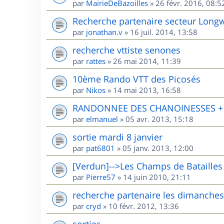
par
MairieDeBazoilles
»
26 févr. 2016, 08:5
Recherche partenaire secteur Long
par
jonathan.v
»
16 juil. 2014, 13:58
recherche vttiste senones
par
rattes
»
26 mai 2014, 11:39
10ème Rando VTT des Picosés
par
Nikos
»
14 mai 2013, 16:58
RANDONNEE DES CHANOINESSES + R
par
elmanuel
»
05 avr. 2013, 15:18
sortie mardi 8 janvier
par
pat6801
»
05 janv. 2013, 12:00
[Verdun]-->Les Champs de Batailles
par
Pierre57
»
14 juin 2010, 21:11
recherche partenaire les dimanches
par
cryd
»
10 févr. 2012, 13:36
sorties