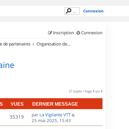
Connexion
Inscription
Connexion
e de partenaires
Organisation de sorties en région Lorraine
aine
27 sujets • Page
1
sur
1
S
VUES
DERNIER MESSAGE
D
par
La Vigilante VTT
V
35319
e
25 mai 2025, 15:43
r
u