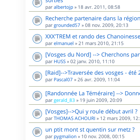
par
albertojp
»
18 avr. 2011, 08:58
Recherche partenaire dans la région 
par
grounded57
»
08 nov. 2009, 20:13
XXX'TREM et rando des Chanoinesse
par
elmanuel
»
21 mars 2010, 21:15
[Vosges du Nord] --> Cherchons par
par
HUSS
»
02 janv. 2010, 11:10
[Raid]-->Traversée des vosges - été 
par
Pascal07
»
26 avr. 2009, 11:04
[Randonnée La Téméraire] --> Donne 
par
gerald_83
»
19 juin 2009, 20:09
[Vosges]-->Qui y roule début avril ?
par
THOMAS ACHOURI
»
12 mars 2009, 12
un ptit mont st quentin sur metz ?
par
pygmalion
»
10 nov. 2008, 00:15