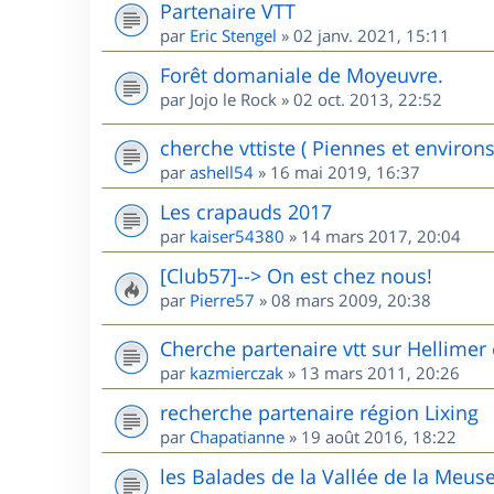
Partenaire VTT
par
Eric Stengel
»
02 janv. 2021, 15:11
Forêt domaniale de Moyeuvre.
par
Jojo le Rock
»
02 oct. 2013, 22:52
cherche vttiste ( Piennes et environs
par
ashell54
»
16 mai 2019, 16:37
Les crapauds 2017
par
kaiser54380
»
14 mars 2017, 20:04
[Club57]--> On est chez nous!
par
Pierre57
»
08 mars 2009, 20:38
Cherche partenaire vtt sur Hellimer 
par
kazmierczak
»
13 mars 2011, 20:26
recherche partenaire région Lixing
par
Chapatianne
»
19 août 2016, 18:22
les Balades de la Vallée de la Meus