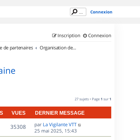
Connexion
Inscription
Connexion
e de partenaires
Organisation de sorties en région Lorraine
aine
27 sujets • Page
1
sur
1
S
VUES
DERNIER MESSAGE
D
par
La Vigilante VTT
V
35308
e
25 mai 2025, 15:43
r
u