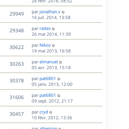
e
e
e
26 févr. 2016, 08:52
i
m
a
r
u
e
e
s
D
g
par
jonathan.v
n
r
V
s
29949
e
e
e
16 juil. 2014, 13:58
i
m
s
r
u
e
e
a
s
D
par
rattes
n
r
V
s
29348
g
e
e
26 mai 2014, 11:39
i
m
s
e
r
u
e
e
a
s
D
par
Nikos
n
r
V
s
30622
g
e
e
14 mai 2013, 16:58
i
m
s
e
r
u
e
e
a
s
D
par
elmanuel
n
r
V
s
30263
g
e
e
05 avr. 2013, 15:18
i
m
s
e
r
u
e
e
a
s
D
par
pat6801
n
r
V
s
30378
g
e
e
05 janv. 2013, 12:00
i
m
s
e
r
u
e
e
a
s
D
par
pat6801
n
r
V
s
31606
g
e
e
09 sept. 2012, 21:17
i
m
s
e
r
u
e
e
a
s
D
par
cryd
n
r
V
s
30457
g
e
e
10 févr. 2012, 13:36
i
m
s
e
r
u
e
e
a
s
D
par
albertojp
n