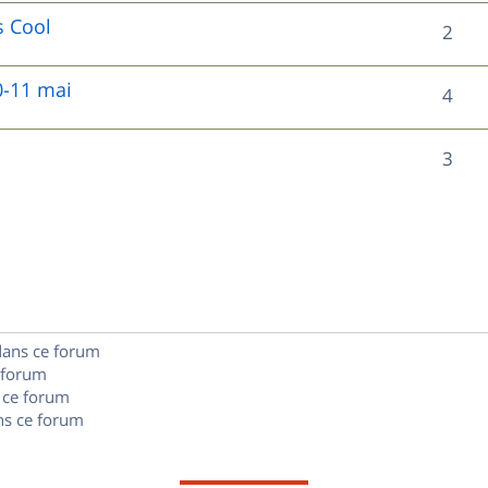
e
é
o
s Cool
R
2
s
s
p
n
é
e
o
0-11 mai
R
4
s
p
s
n
é
e
o
R
3
s
p
s
n
é
e
o
s
p
s
n
e
o
s
s
n
e
dans ce forum
s
s
 forum
e
 ce forum
s ce forum
s