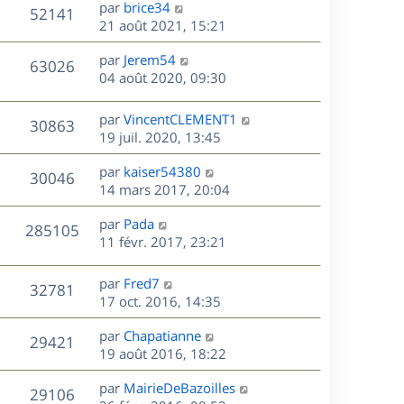
D
par
brice34
n
V
52141
e
e
21 août 2021, 15:21
i
r
u
e
s
D
par
Jerem54
n
r
V
63026
e
e
04 août 2020, 09:30
i
m
r
u
e
e
s
n
r
s
D
par
VincentCLEMENT1
V
30863
e
i
m
s
e
19 juil. 2020, 13:45
e
e
a
r
u
s
r
s
D
g
par
kaiser54380
n
V
30046
m
s
e
e
e
14 mars 2017, 20:04
i
e
a
r
u
e
s
s
D
g
par
Pada
n
r
V
285105
s
e
e
e
11 févr. 2017, 23:21
i
m
a
r
u
e
e
s
g
n
r
s
D
par
Fred7
V
32781
e
e
i
m
s
e
17 oct. 2016, 14:35
e
e
a
r
u
s
r
s
D
g
par
Chapatianne
n
V
29421
m
s
e
e
e
19 août 2016, 18:22
i
e
a
r
u
e
s
s
D
g
par
MairieDeBazoilles
n
r
V
29106
s