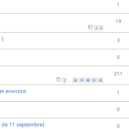
R
1
p
é
o
R
19
p
n
1
2
é
o
 )
s
R
3
p
n
e
é
o
s
R
0
s
p
n
e
é
o
s
R
211
s
p
n
1
18
19
20
21
22
…
e
é
o
et environs
s
R
1
s
p
n
e
é
o
s
R
0
s
p
n
e
é
o
e (le 11 septembre)
s
R
0