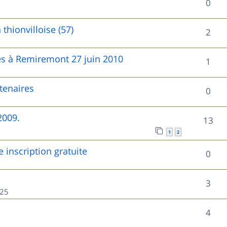
R
0
s
p
s
n
é
e
o
thionvilloise (57)
R
2
s
p
s
n
é
e
o
s à Remiremont 27 juin 2010
R
1
s
p
s
n
é
e
o
tenaires
R
0
s
p
s
n
é
e
o
2009.
R
13
s
p
s
n
1
2
é
e
o
inscription gratuite
s
R
0
p
s
n
e
é
o
s
R
3
s
p
:25
n
e
é
o
s
R
4
s
p
n