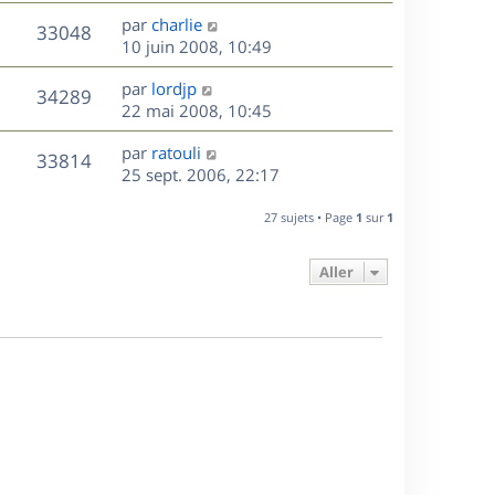
a
r
u
e
e
s
D
g
par
charlie
n
r
V
s
33048
e
e
e
10 juin 2008, 10:49
i
m
s
r
u
e
e
a
s
D
par
lordjp
n
r
V
s
34289
g
e
e
22 mai 2008, 10:45
i
m
s
e
r
u
e
e
a
s
D
par
ratouli
n
r
V
s
33814
g
e
e
25 sept. 2006, 22:17
i
m
s
e
r
u
e
e
a
s
n
r
27 sujets • Page
1
sur
1
s
g
e
i
m
s
e
e
e
a
Aller
s
r
s
g
m
s
e
e
a
s
g
s
e
a
g
e