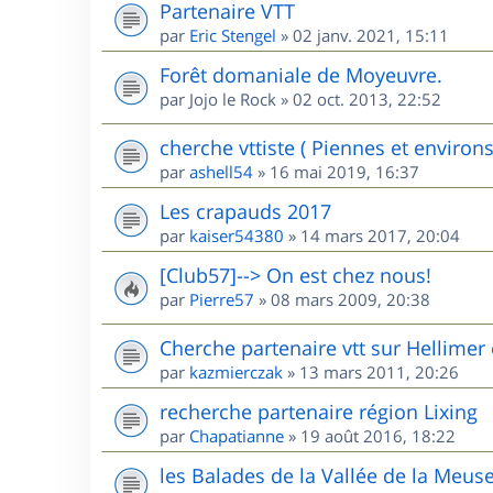
Partenaire VTT
par
Eric Stengel
»
02 janv. 2021, 15:11
Forêt domaniale de Moyeuvre.
par
Jojo le Rock
»
02 oct. 2013, 22:52
cherche vttiste ( Piennes et environs
par
ashell54
»
16 mai 2019, 16:37
Les crapauds 2017
par
kaiser54380
»
14 mars 2017, 20:04
[Club57]--> On est chez nous!
par
Pierre57
»
08 mars 2009, 20:38
Cherche partenaire vtt sur Hellimer 
par
kazmierczak
»
13 mars 2011, 20:26
recherche partenaire région Lixing
par
Chapatianne
»
19 août 2016, 18:22
les Balades de la Vallée de la Meus