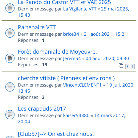
La Rando du Castor VTT et VAE 2025
Dernier message par
La Vigilante VTT
«
25 mai 2025,
15:43
Partenaire VTT
Dernier message par
brice34
«
21 août 2021, 15:21
Réponses :
1
Forêt domaniale de Moyeuvre.
Dernier message par
Jerem54
«
04 août 2020, 09:30
Réponses :
19
1
2
cherche vttiste ( Piennes et environs )
Dernier message par
VincentCLEMENT1
«
19 juil. 2020,
13:45
Réponses :
3
Les crapauds 2017
Dernier message par
kaiser54380
«
14 mars 2017,
20:04
[Club57]--> On est chez nous!