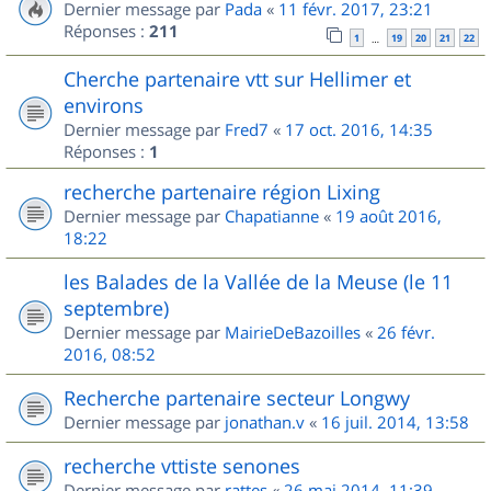
Dernier message par
Pada
«
11 févr. 2017, 23:21
Réponses :
211
1
19
20
21
22
…
Cherche partenaire vtt sur Hellimer et
environs
Dernier message par
Fred7
«
17 oct. 2016, 14:35
Réponses :
1
recherche partenaire région Lixing
Dernier message par
Chapatianne
«
19 août 2016,
18:22
les Balades de la Vallée de la Meuse (le 11
septembre)
Dernier message par
MairieDeBazoilles
«
26 févr.
2016, 08:52
Recherche partenaire secteur Longwy
Dernier message par
jonathan.v
«
16 juil. 2014, 13:58
recherche vttiste senones
Dernier message par
rattes
«
26 mai 2014, 11:39