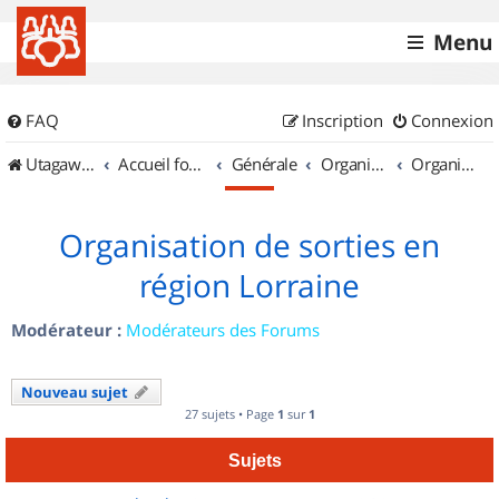
Menu
FAQ
Inscription
Connexion
UtagawaVTT (Randos VTT et VTTAE avec traces GPS)
Accueil forum
Générale
Organisation de sorties & Recherche de partenaires
Organisation de sorties en région Lorraine
Organisation de sorties en
région Lorraine
Modérateur :
Modérateurs des Forums
Nouveau sujet
27 sujets • Page
1
sur
1
Sujets