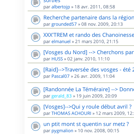
par
albertojp
»
18 avr. 2011, 08:58
Recherche partenaire dans la région 
par
grounded57
»
08 nov. 2009, 20:13
XXX'TREM et rando des Chanoinesse
par
elmanuel
»
21 mars 2010, 21:15
[Vosges du Nord] --> Cherchons par
par
HUSS
»
02 janv. 2010, 11:10
[Raid]-->Traversée des vosges - été 
par
Pascal07
»
26 avr. 2009, 11:04
[Randonnée La Téméraire] --> Donne 
par
gerald_83
»
19 juin 2009, 20:09
[Vosges]-->Qui y roule début avril ?
par
THOMAS ACHOURI
»
12 mars 2009, 12
un ptit mont st quentin sur metz ?
par
pygmalion
»
10 nov. 2008, 00:15