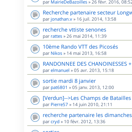
par
MairieDeBazoilles
»
26 févr. 2016, 08:5
Recherche partenaire secteur Long
par
jonathan.v
»
16 juil. 2014, 13:58
recherche vttiste senones
par
rattes
»
26 mai 2014, 11:39
10ème Rando VTT des Picosés
par
Nikos
»
14 mai 2013, 16:58
RANDONNEE DES CHANOINESSES + R
par
elmanuel
»
05 avr. 2013, 15:18
sortie mardi 8 janvier
par
pat6801
»
05 janv. 2013, 12:00
[Verdun]-->Les Champs de Batailles
par
Pierre57
»
14 juin 2010, 21:11
recherche partenaire les dimanches
par
cryd
»
10 févr. 2012, 13:36
sorties