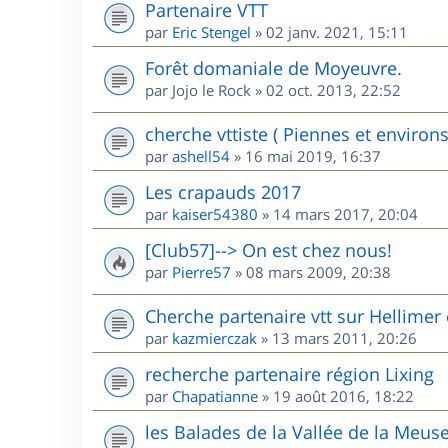
Partenaire VTT
par
Eric Stengel
»
02 janv. 2021, 15:11
Forêt domaniale de Moyeuvre.
par
Jojo le Rock
»
02 oct. 2013, 22:52
cherche vttiste ( Piennes et environs
par
ashell54
»
16 mai 2019, 16:37
Les crapauds 2017
par
kaiser54380
»
14 mars 2017, 20:04
[Club57]--> On est chez nous!
par
Pierre57
»
08 mars 2009, 20:38
Cherche partenaire vtt sur Hellimer 
par
kazmierczak
»
13 mars 2011, 20:26
recherche partenaire région Lixing
par
Chapatianne
»
19 août 2016, 18:22
les Balades de la Vallée de la Meus