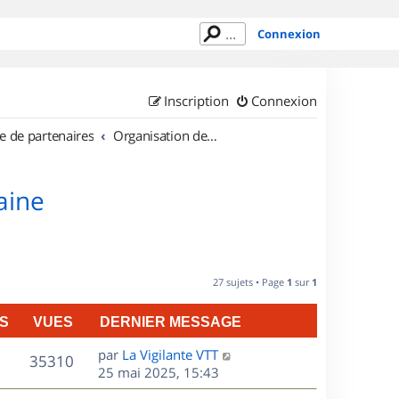
Connexion
Inscription
Connexion
e de partenaires
Organisation de sorties en région Lorraine
aine
27 sujets • Page
1
sur
1
S
VUES
DERNIER MESSAGE
D
par
La Vigilante VTT
V
35310
e
25 mai 2025, 15:43
r
u