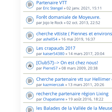
Partenaire VTT
par
Eric Stengel
»
02 janv. 2021, 15:11
Forêt domaniale de Moyeuvre.
par
Jojo le Rock
»
02 oct. 2013, 22:52
cherche vttiste ( Piennes et environs
par
ashell54
»
16 mai 2019, 16:37
Les crapauds 2017
par
kaiser54380
»
14 mars 2017, 20:04
[Club57]--> On est chez nous!
par
Pierre57
»
08 mars 2009, 20:38
Cherche partenaire vtt sur Hellimer 
par
kazmierczak
»
13 mars 2011, 20:26
recherche partenaire région Lixing
par
Chapatianne
»
19 août 2016, 18:22
les Balades de la Vallée de la Meus