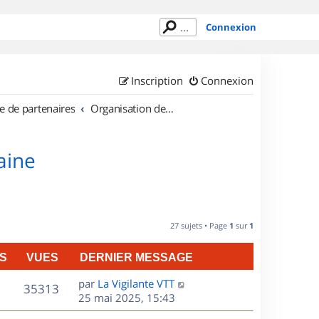
Connexion
Inscription
Connexion
e de partenaires
Organisation de sorties en région Lorraine
aine
27 sujets • Page
1
sur
1
S
VUES
DERNIER MESSAGE
D
par
La Vigilante VTT
V
35313
e
25 mai 2025, 15:43
r
u