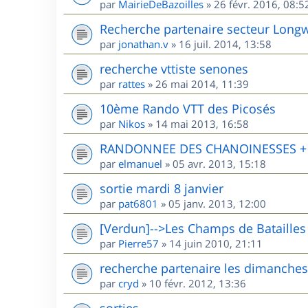
par
MairieDeBazoilles
»
26 févr. 2016, 08:5
Recherche partenaire secteur Long
par
jonathan.v
»
16 juil. 2014, 13:58
recherche vttiste senones
par
rattes
»
26 mai 2014, 11:39
10ème Rando VTT des Picosés
par
Nikos
»
14 mai 2013, 16:58
RANDONNEE DES CHANOINESSES + R
par
elmanuel
»
05 avr. 2013, 15:18
sortie mardi 8 janvier
par
pat6801
»
05 janv. 2013, 12:00
[Verdun]-->Les Champs de Batailles
par
Pierre57
»
14 juin 2010, 21:11
recherche partenaire les dimanches
par
cryd
»
10 févr. 2012, 13:36
sorties