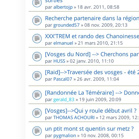
par
albertojp
»
18 avr. 2011, 08:58
Recherche partenaire dans la région 
par
grounded57
»
08 nov. 2009, 20:13
XXX'TREM et rando des Chanoinesse
par
elmanuel
»
21 mars 2010, 21:15
[Vosges du Nord] --> Cherchons par
par
HUSS
»
02 janv. 2010, 11:10
[Raid]-->Traversée des vosges - été 
par
Pascal07
»
26 avr. 2009, 11:04
[Randonnée La Téméraire] --> Donne 
par
gerald_83
»
19 juin 2009, 20:09
[Vosges]-->Qui y roule début avril ?
par
THOMAS ACHOURI
»
12 mars 2009, 12
un ptit mont st quentin sur metz ?
par
pygmalion
»
10 nov. 2008, 00:15