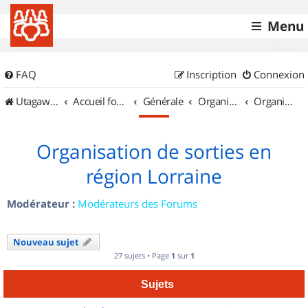
Menu
FAQ
Inscription
Connexion
UtagawaVTT (Randos VTT et VTTAE avec traces GPS)
Accueil forum
Générale
Organisation de sorties & Recherche de partenaires
Organisation de sorties en région Lorraine
Organisation de sorties en
région Lorraine
Modérateur :
Modérateurs des Forums
Nouveau sujet
27 sujets • Page
1
sur
1
Sujets