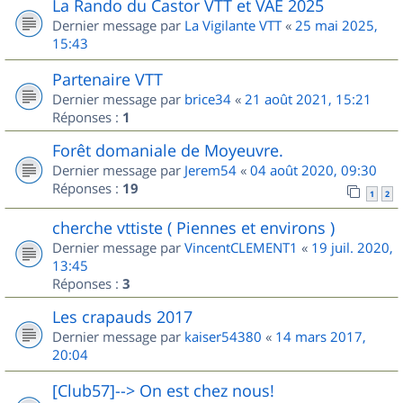
La Rando du Castor VTT et VAE 2025
Dernier message par
La Vigilante VTT
«
25 mai 2025,
15:43
Partenaire VTT
Dernier message par
brice34
«
21 août 2021, 15:21
Réponses :
1
Forêt domaniale de Moyeuvre.
Dernier message par
Jerem54
«
04 août 2020, 09:30
Réponses :
19
1
2
cherche vttiste ( Piennes et environs )
Dernier message par
VincentCLEMENT1
«
19 juil. 2020,
13:45
Réponses :
3
Les crapauds 2017
Dernier message par
kaiser54380
«
14 mars 2017,
20:04
[Club57]--> On est chez nous!