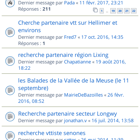
Dernier message par
Pada
«
11 févr. 2017, 23:21
Réponses :
211
1
19
20
21
22
…
Cherche partenaire vtt sur Hellimer et
environs
Dernier message par
Fred7
«
17 oct. 2016, 14:35
Réponses :
1
recherche partenaire région Lixing
Dernier message par
Chapatianne
«
19 août 2016,
18:22
les Balades de la Vallée de la Meuse (le 11
septembre)
Dernier message par
MairieDeBazoilles
«
26 févr.
2016, 08:52
Recherche partenaire secteur Longwy
Dernier message par
jonathan.v
«
16 juil. 2014, 13:58
recherche vttiste senones
Dernier message par
rattes
«
26 mai 2014, 11:39