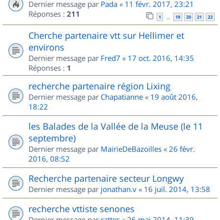
Dernier message par
Pada
«
11 févr. 2017, 23:21
Réponses :
211
1
19
20
21
22
…
Cherche partenaire vtt sur Hellimer et
environs
Dernier message par
Fred7
«
17 oct. 2016, 14:35
Réponses :
1
recherche partenaire région Lixing
Dernier message par
Chapatianne
«
19 août 2016,
18:22
les Balades de la Vallée de la Meuse (le 11
septembre)
Dernier message par
MairieDeBazoilles
«
26 févr.
2016, 08:52
Recherche partenaire secteur Longwy
Dernier message par
jonathan.v
«
16 juil. 2014, 13:58
recherche vttiste senones
Dernier message par
rattes
«
26 mai 2014, 11:39