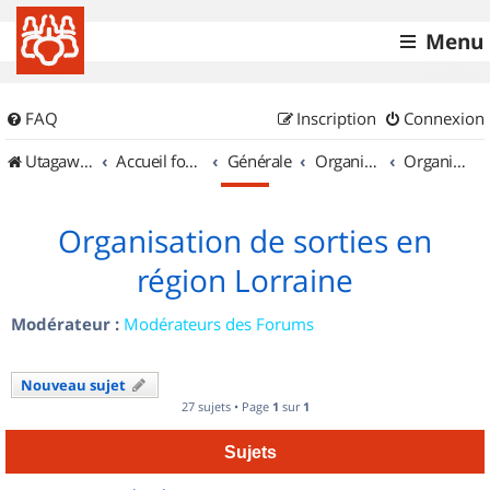
Menu
FAQ
Inscription
Connexion
UtagawaVTT (Randos VTT et VTTAE avec traces GPS)
Accueil forum
Générale
Organisation de sorties & Recherche de partenaires
Organisation de sorties en région Lorraine
Organisation de sorties en
région Lorraine
Modérateur :
Modérateurs des Forums
Nouveau sujet
27 sujets • Page
1
sur
1
Sujets