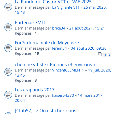
La Rando du Castor VTT et VAE 2025
Dernier message par
La Vigilante VTT
«
25 mai 2025,
15:43
Partenaire VTT
Dernier message par
brice34
«
21 août 2021, 15:21
Réponses :
1
Forêt domaniale de Moyeuvre.
Dernier message par
Jerem54
«
04 août 2020, 09:30
Réponses :
19
1
2
cherche vttiste ( Piennes et environs )
Dernier message par
VincentCLEMENT1
«
19 juil. 2020,
13:45
Réponses :
3
Les crapauds 2017
Dernier message par
kaiser54380
«
14 mars 2017,
20:04
[Club57]--> On est chez nous!