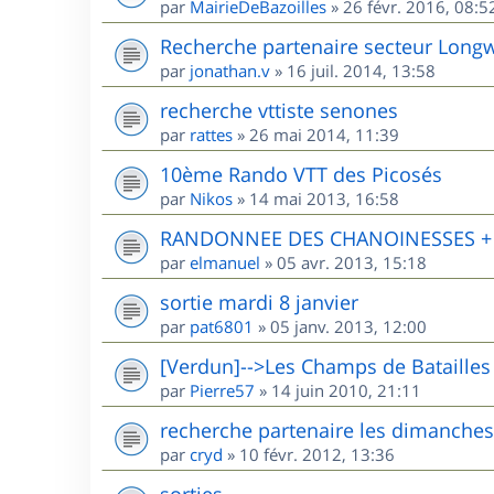
par
MairieDeBazoilles
»
26 févr. 2016, 08:5
Recherche partenaire secteur Long
par
jonathan.v
»
16 juil. 2014, 13:58
recherche vttiste senones
par
rattes
»
26 mai 2014, 11:39
10ème Rando VTT des Picosés
par
Nikos
»
14 mai 2013, 16:58
RANDONNEE DES CHANOINESSES + R
par
elmanuel
»
05 avr. 2013, 15:18
sortie mardi 8 janvier
par
pat6801
»
05 janv. 2013, 12:00
[Verdun]-->Les Champs de Batailles
par
Pierre57
»
14 juin 2010, 21:11
recherche partenaire les dimanches
par
cryd
»
10 févr. 2012, 13:36
sorties