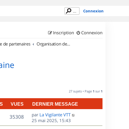
Connexion
Inscription
Connexion
e de partenaires
Organisation de sorties en région Lorraine
aine
27 sujets • Page
1
sur
1
S
VUES
DERNIER MESSAGE
D
par
La Vigilante VTT
V
35308
e
25 mai 2025, 15:43
r
u