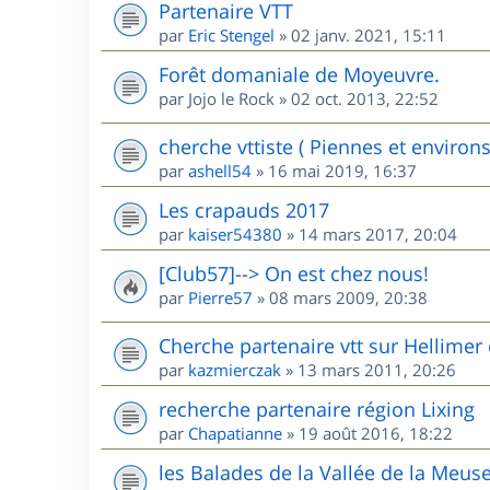
Partenaire VTT
par
Eric Stengel
»
02 janv. 2021, 15:11
Forêt domaniale de Moyeuvre.
par
Jojo le Rock
»
02 oct. 2013, 22:52
cherche vttiste ( Piennes et environs
par
ashell54
»
16 mai 2019, 16:37
Les crapauds 2017
par
kaiser54380
»
14 mars 2017, 20:04
[Club57]--> On est chez nous!
par
Pierre57
»
08 mars 2009, 20:38
Cherche partenaire vtt sur Hellimer 
par
kazmierczak
»
13 mars 2011, 20:26
recherche partenaire région Lixing
par
Chapatianne
»
19 août 2016, 18:22
les Balades de la Vallée de la Meus