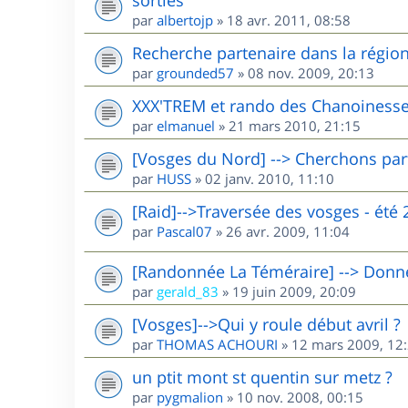
par
albertojp
»
18 avr. 2011, 08:58
Recherche partenaire dans la région 
par
grounded57
»
08 nov. 2009, 20:13
XXX'TREM et rando des Chanoinesse
par
elmanuel
»
21 mars 2010, 21:15
[Vosges du Nord] --> Cherchons par
par
HUSS
»
02 janv. 2010, 11:10
[Raid]-->Traversée des vosges - été 
par
Pascal07
»
26 avr. 2009, 11:04
[Randonnée La Téméraire] --> Donne 
par
gerald_83
»
19 juin 2009, 20:09
[Vosges]-->Qui y roule début avril ?
par
THOMAS ACHOURI
»
12 mars 2009, 12
un ptit mont st quentin sur metz ?
par
pygmalion
»
10 nov. 2008, 00:15