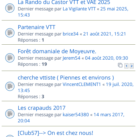
La Rando du Castor VTT et VAE 2025
Dernier message par
La Vigilante VTT
«
25 mai 2025,
15:43
Partenaire VTT
Dernier message par
brice34
«
21 août 2021, 15:21
Réponses :
1
Forêt domaniale de Moyeuvre.
Dernier message par
Jerem54
«
04 août 2020, 09:30
Réponses :
19
1
2
cherche vttiste ( Piennes et environs )
Dernier message par
VincentCLEMENT1
«
19 juil. 2020,
13:45
Réponses :
3
Les crapauds 2017
Dernier message par
kaiser54380
«
14 mars 2017,
20:04
[Club57]--> On est chez nous!