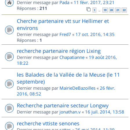
Dernier message par
Pada
«
11 févr. 2017, 23:21
Réponses :
211
1
19
20
21
22
…
Cherche partenaire vtt sur Hellimer et
environs
Dernier message par
Fred7
«
17 oct. 2016, 14:35
Réponses :
1
recherche partenaire région Lixing
Dernier message par
Chapatianne
«
19 août 2016,
18:22
les Balades de la Vallée de la Meuse (le 11
septembre)
Dernier message par
MairieDeBazoilles
«
26 févr.
2016, 08:52
Recherche partenaire secteur Longwy
Dernier message par
jonathan.v
«
16 juil. 2014, 13:58
recherche vttiste senones
Dernier message par
rattes
«
26 mai 2014, 11:39