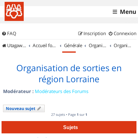
Menu
FAQ
Inscription
Connexion
UtagawaVTT (Randos VTT et VTTAE avec traces GPS)
Accueil forum
Générale
Organisation de sorties & Recherche de partenaires
Organisation de sorties en région Lorraine
Organisation de sorties en
région Lorraine
Modérateur :
Modérateurs des Forums
Nouveau sujet
27 sujets • Page
1
sur
1
Sujets