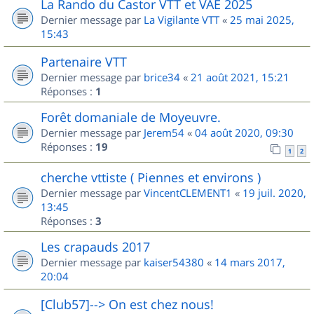
La Rando du Castor VTT et VAE 2025
Dernier message par
La Vigilante VTT
«
25 mai 2025,
15:43
Partenaire VTT
Dernier message par
brice34
«
21 août 2021, 15:21
Réponses :
1
Forêt domaniale de Moyeuvre.
Dernier message par
Jerem54
«
04 août 2020, 09:30
Réponses :
19
1
2
cherche vttiste ( Piennes et environs )
Dernier message par
VincentCLEMENT1
«
19 juil. 2020,
13:45
Réponses :
3
Les crapauds 2017
Dernier message par
kaiser54380
«
14 mars 2017,
20:04
[Club57]--> On est chez nous!