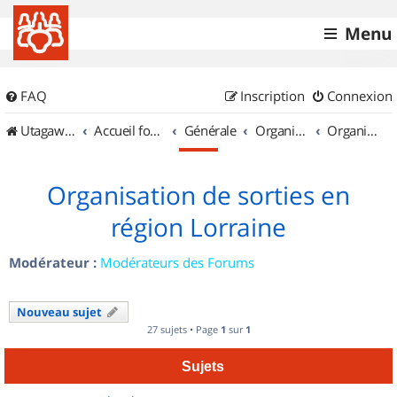
Menu
FAQ
Inscription
Connexion
UtagawaVTT (Randos VTT et VTTAE avec traces GPS)
Accueil forum
Générale
Organisation de sorties & Recherche de partenaires
Organisation de sorties en région Lorraine
Organisation de sorties en
région Lorraine
Modérateur :
Modérateurs des Forums
Nouveau sujet
27 sujets • Page
1
sur
1
Sujets