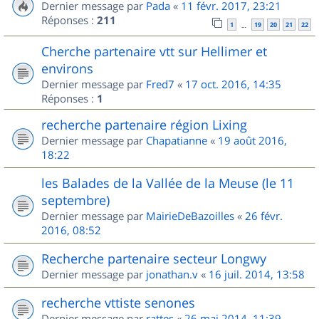
Dernier message par
Pada
«
11 févr. 2017, 23:21
Réponses :
211
1
19
20
21
22
…
Cherche partenaire vtt sur Hellimer et
environs
Dernier message par
Fred7
«
17 oct. 2016, 14:35
Réponses :
1
recherche partenaire région Lixing
Dernier message par
Chapatianne
«
19 août 2016,
18:22
les Balades de la Vallée de la Meuse (le 11
septembre)
Dernier message par
MairieDeBazoilles
«
26 févr.
2016, 08:52
Recherche partenaire secteur Longwy
Dernier message par
jonathan.v
«
16 juil. 2014, 13:58
recherche vttiste senones
Dernier message par
rattes
«
26 mai 2014, 11:39