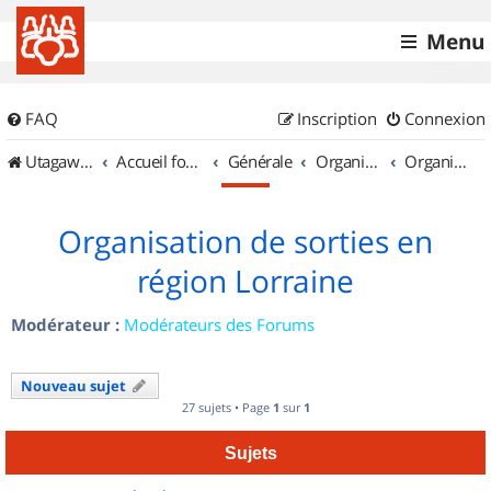
Menu
FAQ
Inscription
Connexion
UtagawaVTT (Randos VTT et VTTAE avec traces GPS)
Accueil forum
Générale
Organisation de sorties & Recherche de partenaires
Organisation de sorties en région Lorraine
Organisation de sorties en
région Lorraine
Modérateur :
Modérateurs des Forums
Nouveau sujet
27 sujets • Page
1
sur
1
Sujets