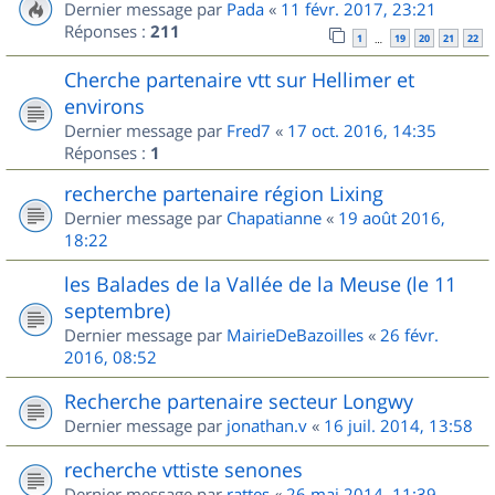
Dernier message par
Pada
«
11 févr. 2017, 23:21
Réponses :
211
1
19
20
21
22
…
Cherche partenaire vtt sur Hellimer et
environs
Dernier message par
Fred7
«
17 oct. 2016, 14:35
Réponses :
1
recherche partenaire région Lixing
Dernier message par
Chapatianne
«
19 août 2016,
18:22
les Balades de la Vallée de la Meuse (le 11
septembre)
Dernier message par
MairieDeBazoilles
«
26 févr.
2016, 08:52
Recherche partenaire secteur Longwy
Dernier message par
jonathan.v
«
16 juil. 2014, 13:58
recherche vttiste senones
Dernier message par
rattes
«
26 mai 2014, 11:39