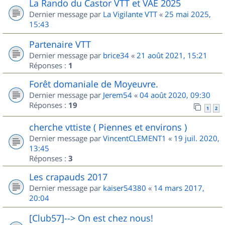
La Rando du Castor VTT et VAE 2025
Dernier message par
La Vigilante VTT
«
25 mai 2025,
15:43
Partenaire VTT
Dernier message par
brice34
«
21 août 2021, 15:21
Réponses :
1
Forêt domaniale de Moyeuvre.
Dernier message par
Jerem54
«
04 août 2020, 09:30
Réponses :
19
1
2
cherche vttiste ( Piennes et environs )
Dernier message par
VincentCLEMENT1
«
19 juil. 2020,
13:45
Réponses :
3
Les crapauds 2017
Dernier message par
kaiser54380
«
14 mars 2017,
20:04
[Club57]--> On est chez nous!