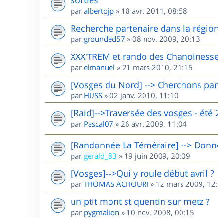
par
albertojp
»
18 avr. 2011, 08:58
Recherche partenaire dans la région 
par
grounded57
»
08 nov. 2009, 20:13
XXX'TREM et rando des Chanoinesse
par
elmanuel
»
21 mars 2010, 21:15
[Vosges du Nord] --> Cherchons par
par
HUSS
»
02 janv. 2010, 11:10
[Raid]-->Traversée des vosges - été 
par
Pascal07
»
26 avr. 2009, 11:04
[Randonnée La Téméraire] --> Donne 
par
gerald_83
»
19 juin 2009, 20:09
[Vosges]-->Qui y roule début avril ?
par
THOMAS ACHOURI
»
12 mars 2009, 12
un ptit mont st quentin sur metz ?
par
pygmalion
»
10 nov. 2008, 00:15