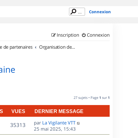
Connexion
Inscription
Connexion
e de partenaires
Organisation de sorties en région Lorraine
aine
27 sujets • Page
1
sur
1
S
VUES
DERNIER MESSAGE
D
par
La Vigilante VTT
V
35313
e
25 mai 2025, 15:43
r
u