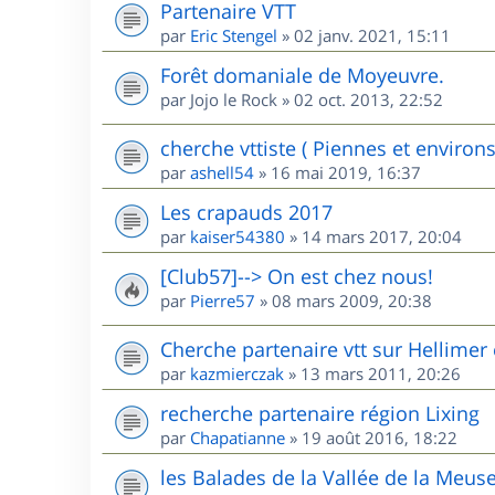
Partenaire VTT
par
Eric Stengel
»
02 janv. 2021, 15:11
Forêt domaniale de Moyeuvre.
par
Jojo le Rock
»
02 oct. 2013, 22:52
cherche vttiste ( Piennes et environs
par
ashell54
»
16 mai 2019, 16:37
Les crapauds 2017
par
kaiser54380
»
14 mars 2017, 20:04
[Club57]--> On est chez nous!
par
Pierre57
»
08 mars 2009, 20:38
Cherche partenaire vtt sur Hellimer 
par
kazmierczak
»
13 mars 2011, 20:26
recherche partenaire région Lixing
par
Chapatianne
»
19 août 2016, 18:22
les Balades de la Vallée de la Meus