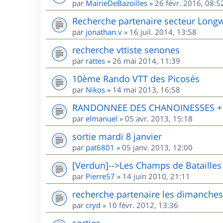
par
MairieDeBazoilles
»
26 févr. 2016, 08:5
Recherche partenaire secteur Long
par
jonathan.v
»
16 juil. 2014, 13:58
recherche vttiste senones
par
rattes
»
26 mai 2014, 11:39
10ème Rando VTT des Picosés
par
Nikos
»
14 mai 2013, 16:58
RANDONNEE DES CHANOINESSES + R
par
elmanuel
»
05 avr. 2013, 15:18
sortie mardi 8 janvier
par
pat6801
»
05 janv. 2013, 12:00
[Verdun]-->Les Champs de Batailles
par
Pierre57
»
14 juin 2010, 21:11
recherche partenaire les dimanches
par
cryd
»
10 févr. 2012, 13:36
sorties