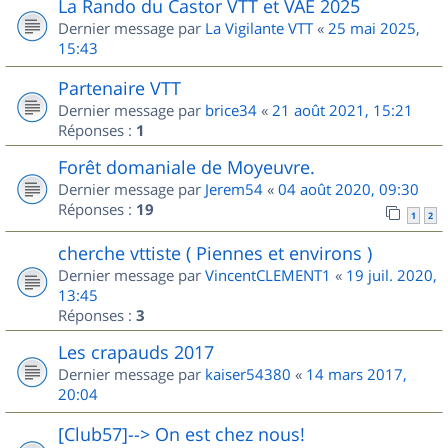
La Rando du Castor VTT et VAE 2025
Dernier message par
La Vigilante VTT
«
25 mai 2025,
15:43
Partenaire VTT
Dernier message par
brice34
«
21 août 2021, 15:21
Réponses :
1
Forêt domaniale de Moyeuvre.
Dernier message par
Jerem54
«
04 août 2020, 09:30
Réponses :
19
1
2
cherche vttiste ( Piennes et environs )
Dernier message par
VincentCLEMENT1
«
19 juil. 2020,
13:45
Réponses :
3
Les crapauds 2017
Dernier message par
kaiser54380
«
14 mars 2017,
20:04
[Club57]--> On est chez nous!