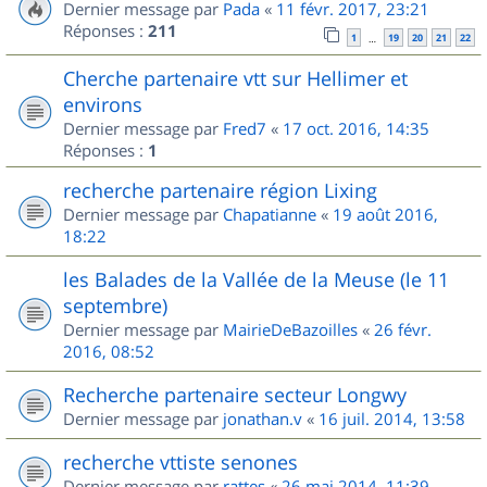
Dernier message par
Pada
«
11 févr. 2017, 23:21
Réponses :
211
1
19
20
21
22
…
Cherche partenaire vtt sur Hellimer et
environs
Dernier message par
Fred7
«
17 oct. 2016, 14:35
Réponses :
1
recherche partenaire région Lixing
Dernier message par
Chapatianne
«
19 août 2016,
18:22
les Balades de la Vallée de la Meuse (le 11
septembre)
Dernier message par
MairieDeBazoilles
«
26 févr.
2016, 08:52
Recherche partenaire secteur Longwy
Dernier message par
jonathan.v
«
16 juil. 2014, 13:58
recherche vttiste senones
Dernier message par
rattes
«
26 mai 2014, 11:39