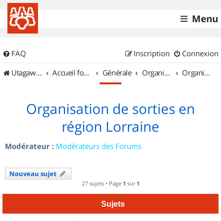
Menu
FAQ
Inscription
Connexion
UtagawaVTT (Randos VTT et VTTAE avec traces GPS)
Accueil forum
Générale
Organisation de sorties & Recherche de partenaires
Organisation de sorties en région Lorraine
Organisation de sorties en
région Lorraine
Modérateur :
Modérateurs des Forums
Nouveau sujet
27 sujets • Page
1
sur
1
Sujets