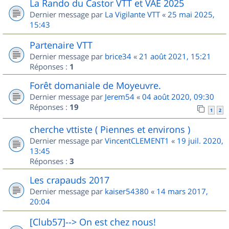
La Rando du Castor VTT et VAE 2025
Dernier message par
La Vigilante VTT
«
25 mai 2025,
15:43
Partenaire VTT
Dernier message par
brice34
«
21 août 2021, 15:21
Réponses :
1
Forêt domaniale de Moyeuvre.
Dernier message par
Jerem54
«
04 août 2020, 09:30
Réponses :
19
1
2
cherche vttiste ( Piennes et environs )
Dernier message par
VincentCLEMENT1
«
19 juil. 2020,
13:45
Réponses :
3
Les crapauds 2017
Dernier message par
kaiser54380
«
14 mars 2017,
20:04
[Club57]--> On est chez nous!