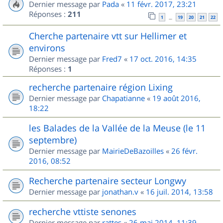
Dernier message par
Pada
«
11 févr. 2017, 23:21
Réponses :
211
1
19
20
21
22
…
Cherche partenaire vtt sur Hellimer et
environs
Dernier message par
Fred7
«
17 oct. 2016, 14:35
Réponses :
1
recherche partenaire région Lixing
Dernier message par
Chapatianne
«
19 août 2016,
18:22
les Balades de la Vallée de la Meuse (le 11
septembre)
Dernier message par
MairieDeBazoilles
«
26 févr.
2016, 08:52
Recherche partenaire secteur Longwy
Dernier message par
jonathan.v
«
16 juil. 2014, 13:58
recherche vttiste senones
Dernier message par
rattes
«
26 mai 2014, 11:39