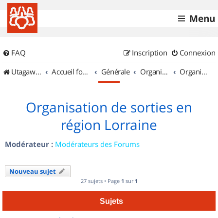
Menu
FAQ
Inscription
Connexion
UtagawaVTT (Randos VTT et VTTAE avec traces GPS)
Accueil forum
Générale
Organisation de sorties & Recherche de partenaires
Organisation de sorties en région Lorraine
Organisation de sorties en
région Lorraine
Modérateur :
Modérateurs des Forums
Nouveau sujet
27 sujets • Page
1
sur
1
Sujets