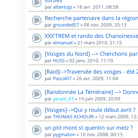
par
albertojp
»
18 avr. 2011, 08:58
Recherche partenaire dans la région 
par
grounded57
»
08 nov. 2009, 20:13
XXX'TREM et rando des Chanoinesse
par
elmanuel
»
21 mars 2010, 21:15
[Vosges du Nord] --> Cherchons par
par
HUSS
»
02 janv. 2010, 11:10
[Raid]-->Traversée des vosges - été 
par
Pascal07
»
26 avr. 2009, 11:04
[Randonnée La Téméraire] --> Donne 
par
gerald_83
»
19 juin 2009, 20:09
[Vosges]-->Qui y roule début avril ?
par
THOMAS ACHOURI
»
12 mars 2009, 12
un ptit mont st quentin sur metz ?
par
pygmalion
»
10 nov. 2008, 00:15