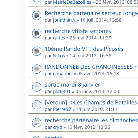
par
MairieDeBazoilles
»
26 févr. 2016, 08:5
Recherche partenaire secteur Long
par
jonathan.v
»
16 juil. 2014, 13:58
recherche vttiste senones
par
rattes
»
26 mai 2014, 11:39
10ème Rando VTT des Picosés
par
Nikos
»
14 mai 2013, 16:58
RANDONNEE DES CHANOINESSES + R
par
elmanuel
»
05 avr. 2013, 15:18
sortie mardi 8 janvier
par
pat6801
»
05 janv. 2013, 12:00
[Verdun]-->Les Champs de Batailles
par
Pierre57
»
14 juin 2010, 21:11
recherche partenaire les dimanches
par
cryd
»
10 févr. 2012, 13:36
sorties