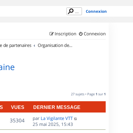
Connexion
Inscription
Connexion
e de partenaires
Organisation de sorties en région Lorraine
aine
27 sujets • Page
1
sur
1
S
VUES
DERNIER MESSAGE
D
par
La Vigilante VTT
V
35304
e
25 mai 2025, 15:43
r
u