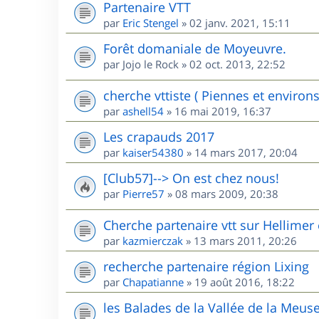
Partenaire VTT
par
Eric Stengel
»
02 janv. 2021, 15:11
Forêt domaniale de Moyeuvre.
par
Jojo le Rock
»
02 oct. 2013, 22:52
cherche vttiste ( Piennes et environs
par
ashell54
»
16 mai 2019, 16:37
Les crapauds 2017
par
kaiser54380
»
14 mars 2017, 20:04
[Club57]--> On est chez nous!
par
Pierre57
»
08 mars 2009, 20:38
Cherche partenaire vtt sur Hellimer 
par
kazmierczak
»
13 mars 2011, 20:26
recherche partenaire région Lixing
par
Chapatianne
»
19 août 2016, 18:22
les Balades de la Vallée de la Meus