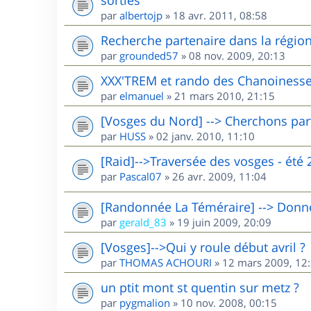
par
albertojp
»
18 avr. 2011, 08:58
Recherche partenaire dans la région 
par
grounded57
»
08 nov. 2009, 20:13
XXX'TREM et rando des Chanoinesse
par
elmanuel
»
21 mars 2010, 21:15
[Vosges du Nord] --> Cherchons par
par
HUSS
»
02 janv. 2010, 11:10
[Raid]-->Traversée des vosges - été 
par
Pascal07
»
26 avr. 2009, 11:04
[Randonnée La Téméraire] --> Donne 
par
gerald_83
»
19 juin 2009, 20:09
[Vosges]-->Qui y roule début avril ?
par
THOMAS ACHOURI
»
12 mars 2009, 12
un ptit mont st quentin sur metz ?
par
pygmalion
»
10 nov. 2008, 00:15