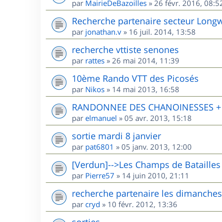
par
MairieDeBazoilles
»
26 févr. 2016, 08:5
Recherche partenaire secteur Long
par
jonathan.v
»
16 juil. 2014, 13:58
recherche vttiste senones
par
rattes
»
26 mai 2014, 11:39
10ème Rando VTT des Picosés
par
Nikos
»
14 mai 2013, 16:58
RANDONNEE DES CHANOINESSES + R
par
elmanuel
»
05 avr. 2013, 15:18
sortie mardi 8 janvier
par
pat6801
»
05 janv. 2013, 12:00
[Verdun]-->Les Champs de Batailles
par
Pierre57
»
14 juin 2010, 21:11
recherche partenaire les dimanches
par
cryd
»
10 févr. 2012, 13:36
sorties