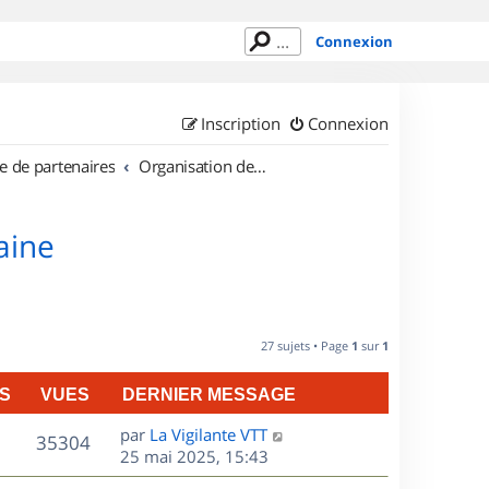
Connexion
Inscription
Connexion
e de partenaires
Organisation de sorties en région Lorraine
aine
27 sujets • Page
1
sur
1
S
VUES
DERNIER MESSAGE
D
par
La Vigilante VTT
V
35304
e
25 mai 2025, 15:43
r
u