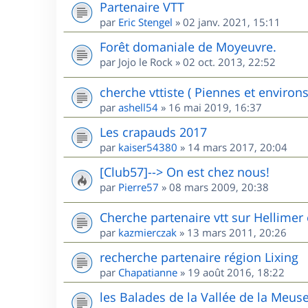
Partenaire VTT
par
Eric Stengel
»
02 janv. 2021, 15:11
Forêt domaniale de Moyeuvre.
par
Jojo le Rock
»
02 oct. 2013, 22:52
cherche vttiste ( Piennes et environs
par
ashell54
»
16 mai 2019, 16:37
Les crapauds 2017
par
kaiser54380
»
14 mars 2017, 20:04
[Club57]--> On est chez nous!
par
Pierre57
»
08 mars 2009, 20:38
Cherche partenaire vtt sur Hellimer 
par
kazmierczak
»
13 mars 2011, 20:26
recherche partenaire région Lixing
par
Chapatianne
»
19 août 2016, 18:22
les Balades de la Vallée de la Meus