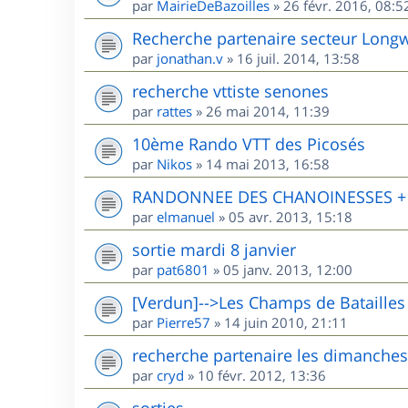
par
MairieDeBazoilles
»
26 févr. 2016, 08:5
Recherche partenaire secteur Long
par
jonathan.v
»
16 juil. 2014, 13:58
recherche vttiste senones
par
rattes
»
26 mai 2014, 11:39
10ème Rando VTT des Picosés
par
Nikos
»
14 mai 2013, 16:58
RANDONNEE DES CHANOINESSES + R
par
elmanuel
»
05 avr. 2013, 15:18
sortie mardi 8 janvier
par
pat6801
»
05 janv. 2013, 12:00
[Verdun]-->Les Champs de Batailles
par
Pierre57
»
14 juin 2010, 21:11
recherche partenaire les dimanches
par
cryd
»
10 févr. 2012, 13:36
sorties