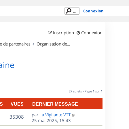
Connexion
Inscription
Connexion
e de partenaires
Organisation de sorties en région Lorraine
aine
27 sujets • Page
1
sur
1
S
VUES
DERNIER MESSAGE
D
par
La Vigilante VTT
V
35308
e
25 mai 2025, 15:43
r
u