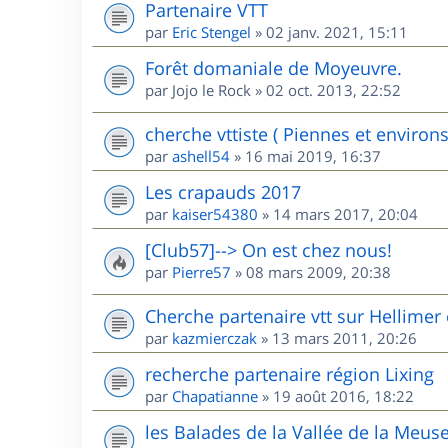
Partenaire VTT
par
Eric Stengel
»
02 janv. 2021, 15:11
Forêt domaniale de Moyeuvre.
par
Jojo le Rock
»
02 oct. 2013, 22:52
cherche vttiste ( Piennes et environs
par
ashell54
»
16 mai 2019, 16:37
Les crapauds 2017
par
kaiser54380
»
14 mars 2017, 20:04
[Club57]--> On est chez nous!
par
Pierre57
»
08 mars 2009, 20:38
Cherche partenaire vtt sur Hellimer 
par
kazmierczak
»
13 mars 2011, 20:26
recherche partenaire région Lixing
par
Chapatianne
»
19 août 2016, 18:22
les Balades de la Vallée de la Meus