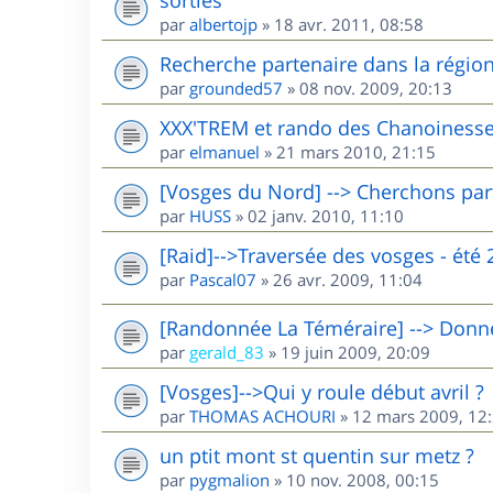
par
albertojp
»
18 avr. 2011, 08:58
Recherche partenaire dans la région 
par
grounded57
»
08 nov. 2009, 20:13
XXX'TREM et rando des Chanoinesse
par
elmanuel
»
21 mars 2010, 21:15
[Vosges du Nord] --> Cherchons par
par
HUSS
»
02 janv. 2010, 11:10
[Raid]-->Traversée des vosges - été 
par
Pascal07
»
26 avr. 2009, 11:04
[Randonnée La Téméraire] --> Donne 
par
gerald_83
»
19 juin 2009, 20:09
[Vosges]-->Qui y roule début avril ?
par
THOMAS ACHOURI
»
12 mars 2009, 12
un ptit mont st quentin sur metz ?
par
pygmalion
»
10 nov. 2008, 00:15