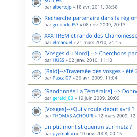
par
albertojp
»
18 avr. 2011, 08:58
Recherche partenaire dans la région 
par
grounded57
»
08 nov. 2009, 20:13
XXX'TREM et rando des Chanoinesse
par
elmanuel
»
21 mars 2010, 21:15
[Vosges du Nord] --> Cherchons par
par
HUSS
»
02 janv. 2010, 11:10
[Raid]-->Traversée des vosges - été 
par
Pascal07
»
26 avr. 2009, 11:04
[Randonnée La Téméraire] --> Donne 
par
gerald_83
»
19 juin 2009, 20:09
[Vosges]-->Qui y roule début avril ?
par
THOMAS ACHOURI
»
12 mars 2009, 12
un ptit mont st quentin sur metz ?
par
pygmalion
»
10 nov. 2008, 00:15