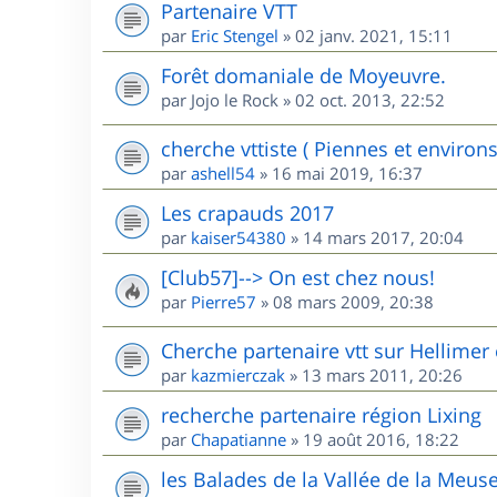
Partenaire VTT
par
Eric Stengel
»
02 janv. 2021, 15:11
Forêt domaniale de Moyeuvre.
par
Jojo le Rock
»
02 oct. 2013, 22:52
cherche vttiste ( Piennes et environs
par
ashell54
»
16 mai 2019, 16:37
Les crapauds 2017
par
kaiser54380
»
14 mars 2017, 20:04
[Club57]--> On est chez nous!
par
Pierre57
»
08 mars 2009, 20:38
Cherche partenaire vtt sur Hellimer 
par
kazmierczak
»
13 mars 2011, 20:26
recherche partenaire région Lixing
par
Chapatianne
»
19 août 2016, 18:22
les Balades de la Vallée de la Meus