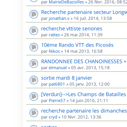
par
MairieDeBazoilles
»
26 févr. 2016, 08:5
Recherche partenaire secteur Long
par
jonathan.v
»
16 juil. 2014, 13:58
recherche vttiste senones
par
rattes
»
26 mai 2014, 11:39
10ème Rando VTT des Picosés
par
Nikos
»
14 mai 2013, 16:58
RANDONNEE DES CHANOINESSES + R
par
elmanuel
»
05 avr. 2013, 15:18
sortie mardi 8 janvier
par
pat6801
»
05 janv. 2013, 12:00
[Verdun]-->Les Champs de Batailles
par
Pierre57
»
14 juin 2010, 21:11
recherche partenaire les dimanches
par
cryd
»
10 févr. 2012, 13:36
sorties