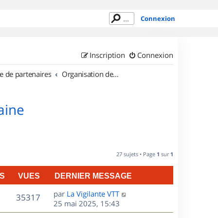
Connexion
Inscription
Connexion
e de partenaires
Organisation de sorties en région Lorraine
aine
27 sujets • Page
1
sur
1
S
VUES
DERNIER MESSAGE
D
par
La Vigilante VTT
V
35317
e
25 mai 2025, 15:43
r
u