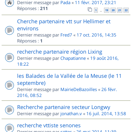
Dernier message par
Pada
«
11 févr. 2017, 23:21
Réponses :
211
1
19
20
21
22
…
Cherche partenaire vtt sur Hellimer et
environs
Dernier message par
Fred7
«
17 oct. 2016, 14:35
Réponses :
1
recherche partenaire région Lixing
Dernier message par
Chapatianne
«
19 août 2016,
18:22
les Balades de la Vallée de la Meuse (le 11
septembre)
Dernier message par
MairieDeBazoilles
«
26 févr.
2016, 08:52
Recherche partenaire secteur Longwy
Dernier message par
jonathan.v
«
16 juil. 2014, 13:58
recherche vttiste senones
Dernier message par
rattes
«
26 mai 2014, 11:39