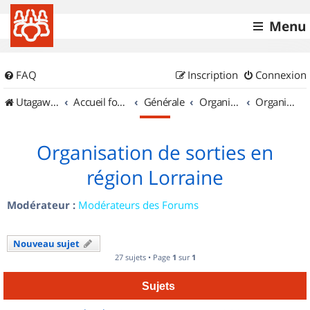
Menu
FAQ
Inscription
Connexion
UtagawaVTT (Randos VTT et VTTAE avec traces GPS)
Accueil forum
Générale
Organisation de sorties & Recherche de partenaires
Organisation de sorties en région Lorraine
Organisation de sorties en
région Lorraine
Modérateur :
Modérateurs des Forums
Nouveau sujet
27 sujets • Page
1
sur
1
Sujets