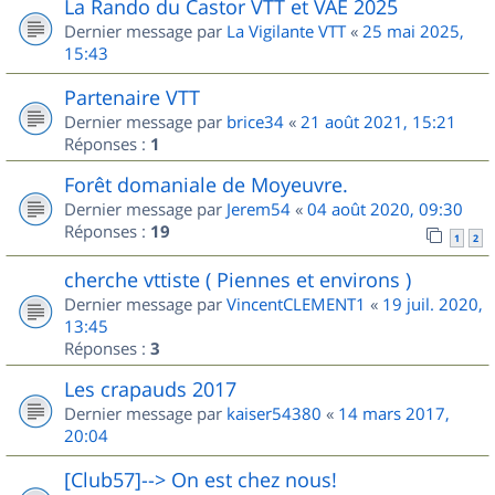
La Rando du Castor VTT et VAE 2025
Dernier message par
La Vigilante VTT
«
25 mai 2025,
15:43
Partenaire VTT
Dernier message par
brice34
«
21 août 2021, 15:21
Réponses :
1
Forêt domaniale de Moyeuvre.
Dernier message par
Jerem54
«
04 août 2020, 09:30
Réponses :
19
1
2
cherche vttiste ( Piennes et environs )
Dernier message par
VincentCLEMENT1
«
19 juil. 2020,
13:45
Réponses :
3
Les crapauds 2017
Dernier message par
kaiser54380
«
14 mars 2017,
20:04
[Club57]--> On est chez nous!