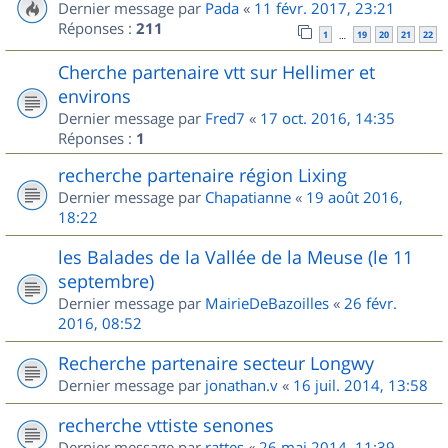
Dernier message par
Pada
«
11 févr. 2017, 23:21
Réponses :
211
1
19
20
21
22
…
Cherche partenaire vtt sur Hellimer et
environs
Dernier message par
Fred7
«
17 oct. 2016, 14:35
Réponses :
1
recherche partenaire région Lixing
Dernier message par
Chapatianne
«
19 août 2016,
18:22
les Balades de la Vallée de la Meuse (le 11
septembre)
Dernier message par
MairieDeBazoilles
«
26 févr.
2016, 08:52
Recherche partenaire secteur Longwy
Dernier message par
jonathan.v
«
16 juil. 2014, 13:58
recherche vttiste senones
Dernier message par
rattes
«
26 mai 2014, 11:39