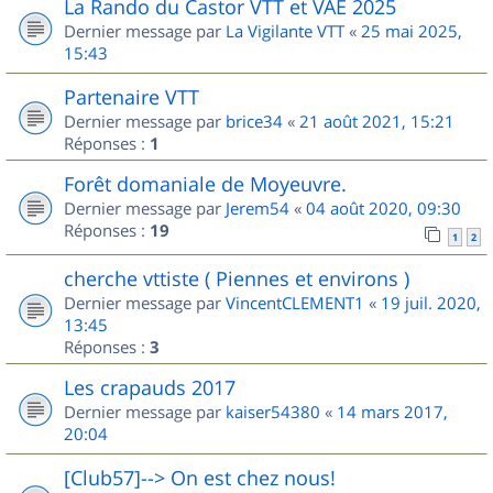
La Rando du Castor VTT et VAE 2025
Dernier message par
La Vigilante VTT
«
25 mai 2025,
15:43
Partenaire VTT
Dernier message par
brice34
«
21 août 2021, 15:21
Réponses :
1
Forêt domaniale de Moyeuvre.
Dernier message par
Jerem54
«
04 août 2020, 09:30
Réponses :
19
1
2
cherche vttiste ( Piennes et environs )
Dernier message par
VincentCLEMENT1
«
19 juil. 2020,
13:45
Réponses :
3
Les crapauds 2017
Dernier message par
kaiser54380
«
14 mars 2017,
20:04
[Club57]--> On est chez nous!