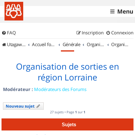
Menu
FAQ
Inscription
Connexion
UtagawaVTT (Randos VTT et VTTAE avec traces GPS)
Accueil forum
Générale
Organisation de sorties & Recherche de partenaires
Organisation de sorties en région Lorraine
Organisation de sorties en
région Lorraine
Modérateur :
Modérateurs des Forums
Nouveau sujet
27 sujets • Page
1
sur
1
Sujets