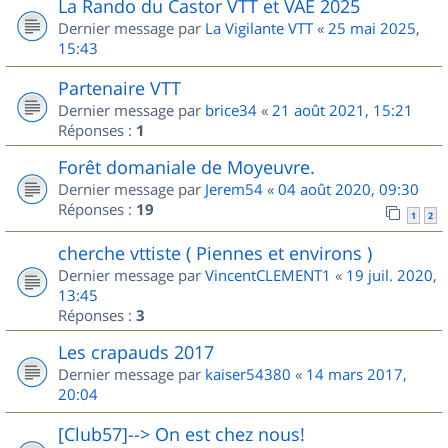
La Rando du Castor VTT et VAE 2025
Dernier message par
La Vigilante VTT
«
25 mai 2025,
15:43
Partenaire VTT
Dernier message par
brice34
«
21 août 2021, 15:21
Réponses :
1
Forêt domaniale de Moyeuvre.
Dernier message par
Jerem54
«
04 août 2020, 09:30
Réponses :
19
1
2
cherche vttiste ( Piennes et environs )
Dernier message par
VincentCLEMENT1
«
19 juil. 2020,
13:45
Réponses :
3
Les crapauds 2017
Dernier message par
kaiser54380
«
14 mars 2017,
20:04
[Club57]--> On est chez nous!