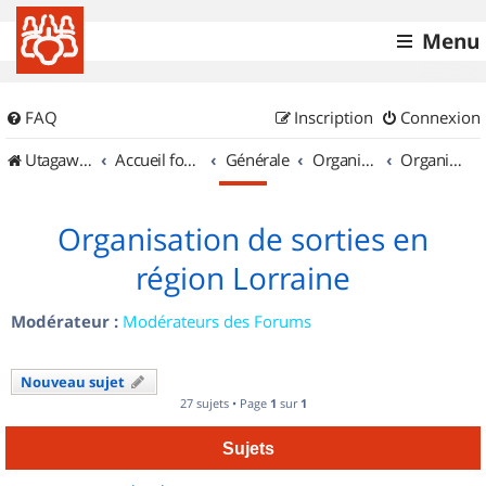
Menu
FAQ
Inscription
Connexion
UtagawaVTT (Randos VTT et VTTAE avec traces GPS)
Accueil forum
Générale
Organisation de sorties & Recherche de partenaires
Organisation de sorties en région Lorraine
Organisation de sorties en
région Lorraine
Modérateur :
Modérateurs des Forums
Nouveau sujet
27 sujets • Page
1
sur
1
Sujets