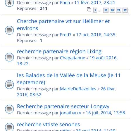
Dernier message par
Pada
«
11 févr. 2017, 23:21
Réponses :
211
1
19
20
21
22
…
Cherche partenaire vtt sur Hellimer et
environs
Dernier message par
Fred7
«
17 oct. 2016, 14:35
Réponses :
1
recherche partenaire région Lixing
Dernier message par
Chapatianne
«
19 août 2016,
18:22
les Balades de la Vallée de la Meuse (le 11
septembre)
Dernier message par
MairieDeBazoilles
«
26 févr.
2016, 08:52
Recherche partenaire secteur Longwy
Dernier message par
jonathan.v
«
16 juil. 2014, 13:58
recherche vttiste senones
Dernier message par
rattes
«
26 mai 2014, 11:39