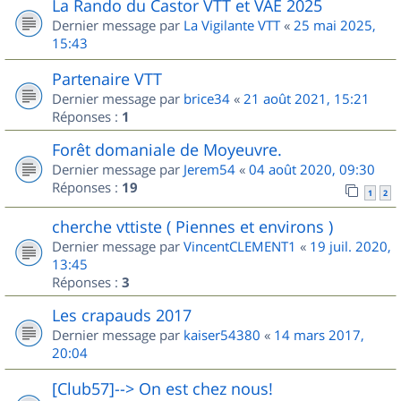
La Rando du Castor VTT et VAE 2025
Dernier message par
La Vigilante VTT
«
25 mai 2025,
15:43
Partenaire VTT
Dernier message par
brice34
«
21 août 2021, 15:21
Réponses :
1
Forêt domaniale de Moyeuvre.
Dernier message par
Jerem54
«
04 août 2020, 09:30
Réponses :
19
1
2
cherche vttiste ( Piennes et environs )
Dernier message par
VincentCLEMENT1
«
19 juil. 2020,
13:45
Réponses :
3
Les crapauds 2017
Dernier message par
kaiser54380
«
14 mars 2017,
20:04
[Club57]--> On est chez nous!