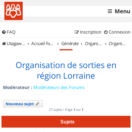
Menu
FAQ
Inscription
Connexion
UtagawaVTT (Randos VTT et VTTAE avec traces GPS)
Accueil forum
Générale
Organisation de sorties & Recherche de partenaires
Organisation de sorties en région Lorraine
Organisation de sorties en
région Lorraine
Modérateur :
Modérateurs des Forums
Nouveau sujet
27 sujets • Page
1
sur
1
Sujets