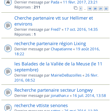
Dernier message par
Pada
«
11 févr. 2017, 23:21
Réponses :
211
1
19
20
21
22
…
Cherche partenaire vtt sur Hellimer et
environs
Dernier message par
Fred7
«
17 oct. 2016, 14:35
Réponses :
1
recherche partenaire région Lixing
Dernier message par
Chapatianne
«
19 août 2016,
18:22
les Balades de la Vallée de la Meuse (le 11
septembre)
Dernier message par
MairieDeBazoilles
«
26 févr.
2016, 08:52
Recherche partenaire secteur Longwy
Dernier message par
jonathan.v
«
16 juil. 2014, 13:58
recherche vttiste senones
Dernier message par
rattes
«
26 mai 2014, 11:39