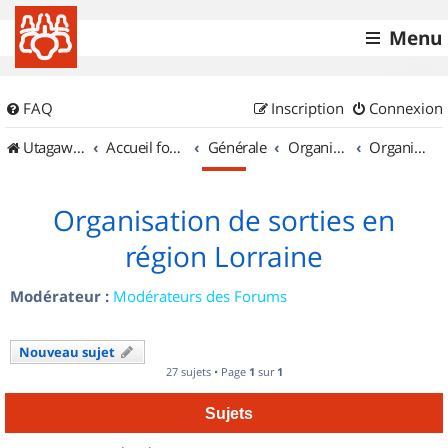
Menu
FAQ
Inscription
Connexion
UtagawaVTT (Randos VTT et VTTAE avec traces GPS)
Accueil forum
Générale
Organisation de sorties & Recherche de partenaires
Organisation de sorties en région Lorraine
Organisation de sorties en
région Lorraine
Modérateur :
Modérateurs des Forums
Nouveau sujet
27 sujets • Page
1
sur
1
Sujets