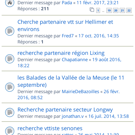
Dernier message par
Pada
«
11 févr. 2017, 23:21
Réponses :
211
1
19
20
21
22
…
Cherche partenaire vtt sur Hellimer et
environs
Dernier message par
Fred7
«
17 oct. 2016, 14:35
Réponses :
1
recherche partenaire région Lixing
Dernier message par
Chapatianne
«
19 août 2016,
18:22
les Balades de la Vallée de la Meuse (le 11
septembre)
Dernier message par
MairieDeBazoilles
«
26 févr.
2016, 08:52
Recherche partenaire secteur Longwy
Dernier message par
jonathan.v
«
16 juil. 2014, 13:58
recherche vttiste senones
Dernier message par
rattes
«
26 mai 2014, 11:39