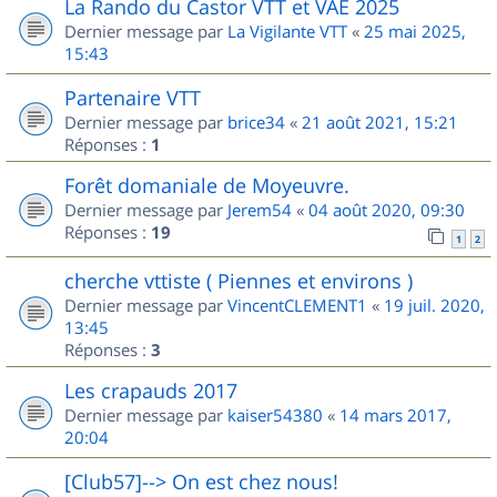
La Rando du Castor VTT et VAE 2025
Dernier message par
La Vigilante VTT
«
25 mai 2025,
15:43
Partenaire VTT
Dernier message par
brice34
«
21 août 2021, 15:21
Réponses :
1
Forêt domaniale de Moyeuvre.
Dernier message par
Jerem54
«
04 août 2020, 09:30
Réponses :
19
1
2
cherche vttiste ( Piennes et environs )
Dernier message par
VincentCLEMENT1
«
19 juil. 2020,
13:45
Réponses :
3
Les crapauds 2017
Dernier message par
kaiser54380
«
14 mars 2017,
20:04
[Club57]--> On est chez nous!