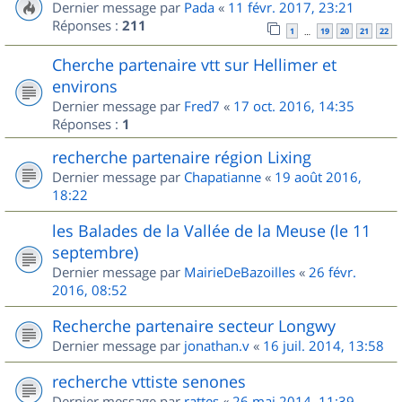
Dernier message par
Pada
«
11 févr. 2017, 23:21
Réponses :
211
1
19
20
21
22
…
Cherche partenaire vtt sur Hellimer et
environs
Dernier message par
Fred7
«
17 oct. 2016, 14:35
Réponses :
1
recherche partenaire région Lixing
Dernier message par
Chapatianne
«
19 août 2016,
18:22
les Balades de la Vallée de la Meuse (le 11
septembre)
Dernier message par
MairieDeBazoilles
«
26 févr.
2016, 08:52
Recherche partenaire secteur Longwy
Dernier message par
jonathan.v
«
16 juil. 2014, 13:58
recherche vttiste senones
Dernier message par
rattes
«
26 mai 2014, 11:39