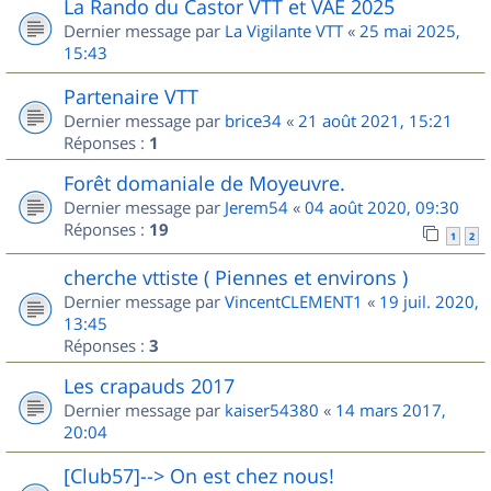
La Rando du Castor VTT et VAE 2025
Dernier message par
La Vigilante VTT
«
25 mai 2025,
15:43
Partenaire VTT
Dernier message par
brice34
«
21 août 2021, 15:21
Réponses :
1
Forêt domaniale de Moyeuvre.
Dernier message par
Jerem54
«
04 août 2020, 09:30
Réponses :
19
1
2
cherche vttiste ( Piennes et environs )
Dernier message par
VincentCLEMENT1
«
19 juil. 2020,
13:45
Réponses :
3
Les crapauds 2017
Dernier message par
kaiser54380
«
14 mars 2017,
20:04
[Club57]--> On est chez nous!