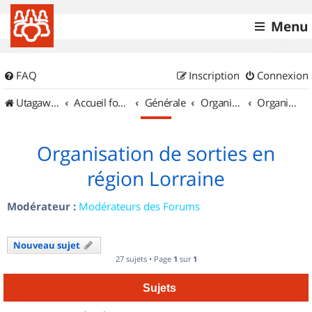
Menu
FAQ
Inscription
Connexion
UtagawaVTT (Randos VTT et VTTAE avec traces GPS)
Accueil forum
Générale
Organisation de sorties & Recherche de partenaires
Organisation de sorties en région Lorraine
Organisation de sorties en
région Lorraine
Modérateur :
Modérateurs des Forums
Nouveau sujet
27 sujets • Page
1
sur
1
Sujets