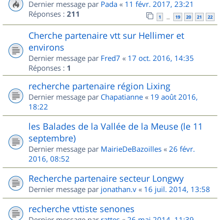
Dernier message par
Pada
«
11 févr. 2017, 23:21
Réponses :
211
1
19
20
21
22
…
Cherche partenaire vtt sur Hellimer et
environs
Dernier message par
Fred7
«
17 oct. 2016, 14:35
Réponses :
1
recherche partenaire région Lixing
Dernier message par
Chapatianne
«
19 août 2016,
18:22
les Balades de la Vallée de la Meuse (le 11
septembre)
Dernier message par
MairieDeBazoilles
«
26 févr.
2016, 08:52
Recherche partenaire secteur Longwy
Dernier message par
jonathan.v
«
16 juil. 2014, 13:58
recherche vttiste senones
Dernier message par
rattes
«
26 mai 2014, 11:39