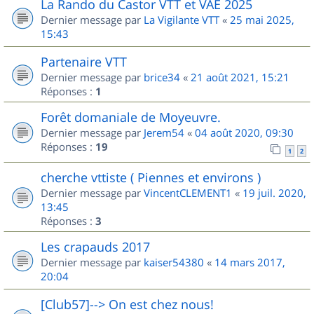
La Rando du Castor VTT et VAE 2025
Dernier message par
La Vigilante VTT
«
25 mai 2025,
15:43
Partenaire VTT
Dernier message par
brice34
«
21 août 2021, 15:21
Réponses :
1
Forêt domaniale de Moyeuvre.
Dernier message par
Jerem54
«
04 août 2020, 09:30
Réponses :
19
1
2
cherche vttiste ( Piennes et environs )
Dernier message par
VincentCLEMENT1
«
19 juil. 2020,
13:45
Réponses :
3
Les crapauds 2017
Dernier message par
kaiser54380
«
14 mars 2017,
20:04
[Club57]--> On est chez nous!