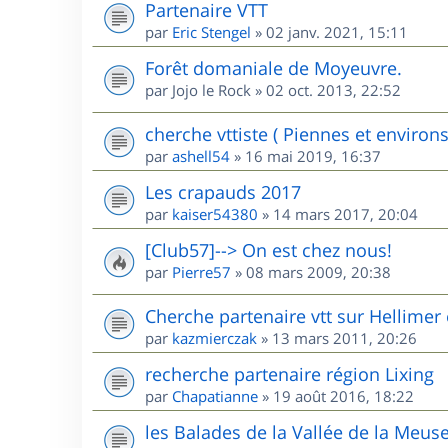
Partenaire VTT
par
Eric Stengel
»
02 janv. 2021, 15:11
Forêt domaniale de Moyeuvre.
par
Jojo le Rock
»
02 oct. 2013, 22:52
cherche vttiste ( Piennes et environs
par
ashell54
»
16 mai 2019, 16:37
Les crapauds 2017
par
kaiser54380
»
14 mars 2017, 20:04
[Club57]--> On est chez nous!
par
Pierre57
»
08 mars 2009, 20:38
Cherche partenaire vtt sur Hellimer 
par
kazmierczak
»
13 mars 2011, 20:26
recherche partenaire région Lixing
par
Chapatianne
»
19 août 2016, 18:22
les Balades de la Vallée de la Meus