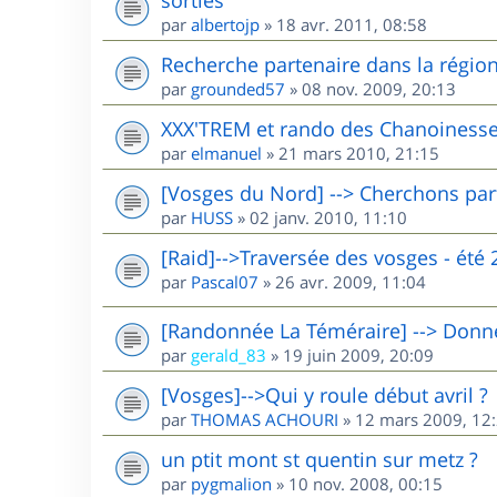
par
albertojp
»
18 avr. 2011, 08:58
Recherche partenaire dans la région 
par
grounded57
»
08 nov. 2009, 20:13
XXX'TREM et rando des Chanoinesse
par
elmanuel
»
21 mars 2010, 21:15
[Vosges du Nord] --> Cherchons par
par
HUSS
»
02 janv. 2010, 11:10
[Raid]-->Traversée des vosges - été 
par
Pascal07
»
26 avr. 2009, 11:04
[Randonnée La Téméraire] --> Donne 
par
gerald_83
»
19 juin 2009, 20:09
[Vosges]-->Qui y roule début avril ?
par
THOMAS ACHOURI
»
12 mars 2009, 12
un ptit mont st quentin sur metz ?
par
pygmalion
»
10 nov. 2008, 00:15