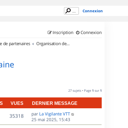
Connexion
Inscription
Connexion
e de partenaires
Organisation de sorties en région Lorraine
aine
27 sujets • Page
1
sur
1
S
VUES
DERNIER MESSAGE
D
par
La Vigilante VTT
V
35318
e
25 mai 2025, 15:43
r
u