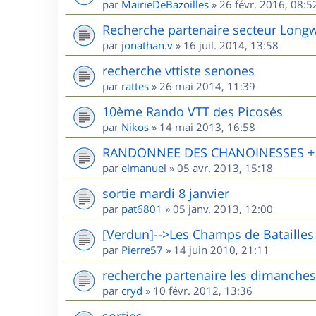
par
MairieDeBazoilles
»
26 févr. 2016, 08:5
Recherche partenaire secteur Long
par
jonathan.v
»
16 juil. 2014, 13:58
recherche vttiste senones
par
rattes
»
26 mai 2014, 11:39
10ème Rando VTT des Picosés
par
Nikos
»
14 mai 2013, 16:58
RANDONNEE DES CHANOINESSES + R
par
elmanuel
»
05 avr. 2013, 15:18
sortie mardi 8 janvier
par
pat6801
»
05 janv. 2013, 12:00
[Verdun]-->Les Champs de Batailles
par
Pierre57
»
14 juin 2010, 21:11
recherche partenaire les dimanches
par
cryd
»
10 févr. 2012, 13:36
sorties